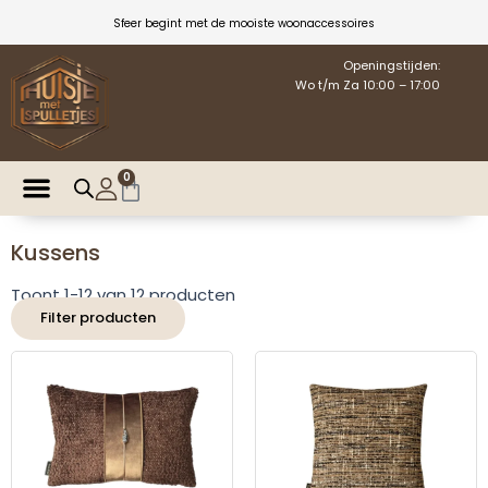
Ga
Sfeer begint met de mooiste woonaccessoires
naar
de
Openingstijden:
Wo t/m Za 10:00 – 17:00
inhoud
0
Winkelwagen
Kussens
Toont 1-12 van 12 producten
Filter producten