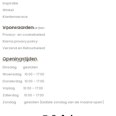
Inspiratie
Winkel
Klantenservice
Voorwaarden
Algemene voorwaarden
Privacy- en cookiebeleid
Klarna privacy policy
Verzend en Retourbeleid
Openingstijden
Maandag gesloten
Dinsdag gesloten
Woensdag 10:00 – 17:00
Donderdag 10:00 – 17:00
Vrijdag 10:00 – 17:00
Zaterdag 10:00 – 17:00
Zondag gesloten (laatste zondag van de maand open)