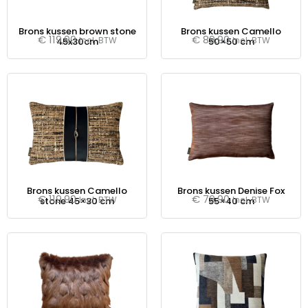
Brons kussen brown stone
Brons kussen Camello
€
119,90
€
89,90
Incl. BTW
Incl. BTW
45x30cm
50×50 cm
Brons kussen Camello
Brons kussen Denise Fox
€
119,90
€
79,90
Incl. BTW
Incl. BTW
stone 45×30 cm
55×40 cm