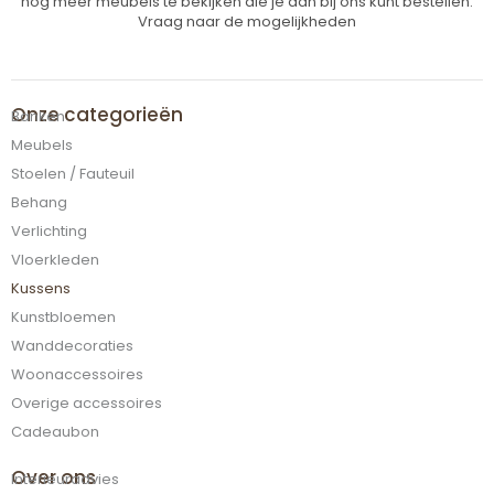
nog meer meubels te bekijken die je dan bij ons kunt bestellen.
Vraag naar de mogelijkheden
Onze categorieën
Banken
Meubels
Stoelen / Fauteuil
Behang
Verlichting
Vloerkleden
Kussens
Kunstbloemen
Wanddecoraties
Woonaccessoires
Overige accessoires
Cadeaubon
Over ons
Interieuradvies