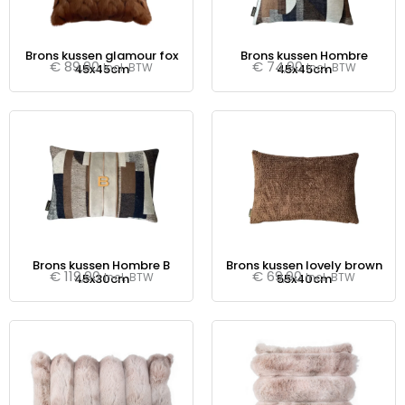
Brons kussen glamour fox
Brons kussen Hombre
€
89,90
€
74,90
Incl. BTW
Incl. BTW
45x45cm
45x45cm
Brons kussen Hombre B
Brons kussen lovely brown
€
119,90
€
69,90
Incl. BTW
Incl. BTW
45x30cm
55x40cm