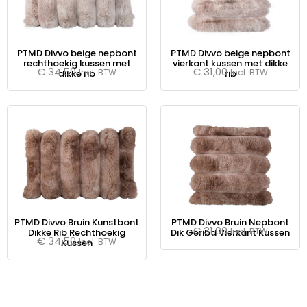
PTMD Divvo beige nepbont
PTMD Divvo beige nepbont
rechthoekig kussen met
vierkant kussen met dikke
€
34,50
€
31,00
Incl. BTW
Incl. BTW
dikke rib
rib
PTMD Divvo Bruin Kunstbont
PTMD Divvo Bruin Nepbont
€
31,00
Incl. BTW
Dikke Rib Rechthoekig
Dik Geribd Vierkant Kussen
€
34,50
Incl. BTW
Kussen