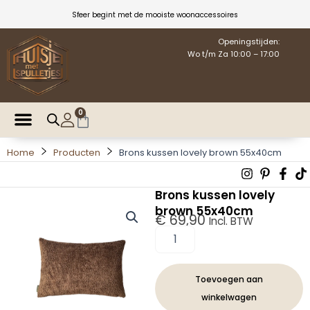
Ga
Sfeer begint met de mooiste woonaccessoires
naar
de
Openingstijden:
Wo t/m Za 10:00 – 17:00
inhoud
0
Winkelwagen
Home
Producten
Brons kussen lovely brown 55x40cm
Instagra
Pintere
Fac
T
p
f
Brons kussen lovely
brown 55x40cm
€
69,90
Incl. BTW
Brons
kussen
lovely
brown
Toevoegen aan
55x40cm
winkelwagen
aantal