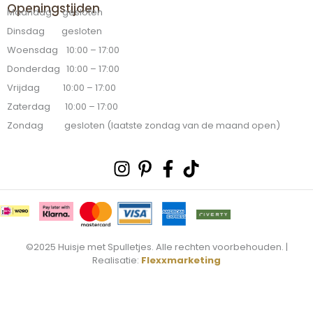
Openingstijden
Maandag gesloten
Dinsdag gesloten
Woensdag 10:00 – 17:00
Donderdag 10:00 – 17:00
Vrijdag 10:00 – 17:00
Zaterdag 10:00 – 17:00
Zondag gesloten (laatste zondag van de maand open)
Instagram
Pinterest-
Facebook-
Tiktok
p
f
©2025 Huisje met Spulletjes. Alle rechten voorbehouden. |
Realisatie:
Flexxmarketing