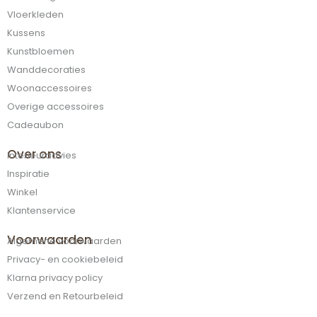
Vloerkleden
Kussens
Kunstbloemen
Wanddecoraties
Woonaccessoires
Overige accessoires
Cadeaubon
Over ons
Interieuradvies
Inspiratie
Winkel
Klantenservice
Voorwaarden
Algemene voorwaarden
Privacy- en cookiebeleid
Klarna privacy policy
Verzend en Retourbeleid