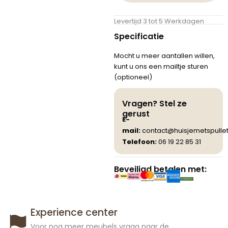
Levertijd 3 tot 5 Werkdagen
Specificatie
Mocht u meer aantallen willen,
kunt u ons een mailtje sturen
(optioneel)
Vragen? Stel ze
gerust
E-
mail:
contact@huisjemetspullet
Telefoon:
06 19 22 85 31
Beveiligd betalen met:
Experience center
Voor nog meer meubels vraag naar de