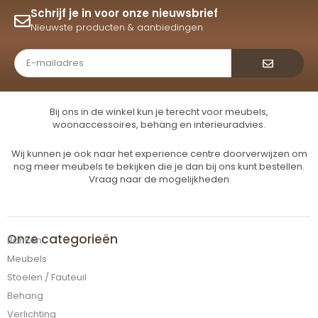
Schrijf je in voor onze nieuwsbrief
Nieuwste producten & aanbiedingen
Verzende
Bij ons in de winkel kun je terecht voor meubels,
woonaccessoires, behang en interieuradvies.
Wij kunnen je ook naar het experience centre doorverwijzen om
nog meer meubels te bekijken die je dan bij ons kunt bestellen.
Vraag naar de mogelijkheden
Onze categorieën
Banken
Meubels
Stoelen / Fauteuil
Behang
Verlichting