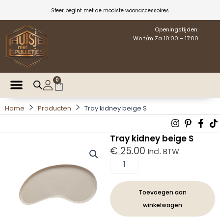
Ga
Sfeer begint met de mooiste woonaccessoires
naar
de
Openingstijden:
Wo t/m Za 10:00 – 17:00
inhoud
0
Winkelwagen
Home
Producten
Tray kidney beige S
Instagra
Pintere
Fac
T
p
f
Tray kidney beige S
€
25,00
Incl. BTW
Tray
kidney
beige
S
Toevoegen aan
aantal
winkelwagen