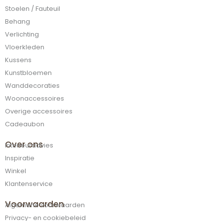
Stoelen / Fauteuil
Behang
Verlichting
Vloerkleden
Kussens
Kunstbloemen
Wanddecoraties
Woonaccessoires
Overige accessoires
Cadeaubon
Over ons
Interieuradvies
Inspiratie
Winkel
Klantenservice
Voorwaarden
Algemene voorwaarden
Privacy- en cookiebeleid