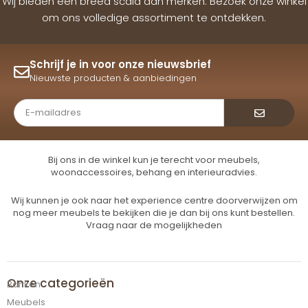
Wij bieden een breed scala aan merken. Bezoek onze winkel
om ons volledige assortiment te ontdekken.
Schrijf je in voor onze nieuwsbrief
Nieuwste producten & aanbiedingen
Verzende
Bij ons in de winkel kun je terecht voor meubels,
woonaccessoires, behang en interieuradvies.
Wij kunnen je ook naar het experience centre doorverwijzen om
nog meer meubels te bekijken die je dan bij ons kunt bestellen.
Vraag naar de mogelijkheden
Onze categorieën
Banken
Meubels