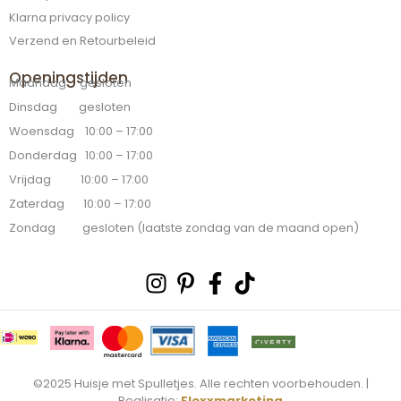
Klarna privacy policy
Verzend en Retourbeleid
Openingstijden
Maandag gesloten
Dinsdag gesloten
Woensdag 10:00 – 17:00
Donderdag 10:00 – 17:00
Vrijdag 10:00 – 17:00
Zaterdag 10:00 – 17:00
Zondag gesloten (laatste zondag van de maand open)
Instagram
Pinterest-
Facebook-
Tiktok
p
f
©2025 Huisje met Spulletjes. Alle rechten voorbehouden. |
Realisatie:
Flexxmarketing