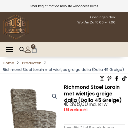
Ga
Sfeer begint met de mooiste woonaccessoires
naar
de
Openingstijden:
Wo t/m Za 10:00 – 17:00
inhoud
0
Winkelwagen
Home
Producten
Richmond Stoel Lorain met wieltjes greige dalia (Dalia 45 Greige)
Instagra
Pintere
Fac
T
p
f
Richmond Stoel Lorain
met wieltjes greige
dalia (Dalia 45 Greige)
€
398,00
Incl. BTW
Uitverkocht
Levertijd 2 tot 5 werkdagen