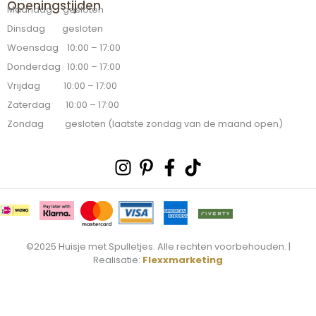
Openingstijden
Maandag gesloten
Dinsdag gesloten
Woensdag 10:00 – 17:00
Donderdag 10:00 – 17:00
Vrijdag 10:00 – 17:00
Zaterdag 10:00 – 17:00
Zondag gesloten (laatste zondag van de maand open)
Instagram
Pinterest-
Facebook-
Tiktok
p
f
©2025 Huisje met Spulletjes. Alle rechten voorbehouden. |
Realisatie:
Flexxmarketing