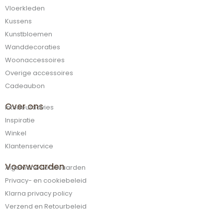
Vloerkleden
Kussens
Kunstbloemen
Wanddecoraties
Woonaccessoires
Overige accessoires
Cadeaubon
Over ons
Interieuradvies
Inspiratie
Winkel
Klantenservice
Voorwaarden
Algemene voorwaarden
Privacy- en cookiebeleid
Klarna privacy policy
Verzend en Retourbeleid