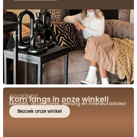
ASSORTIMENT
Kom langs in onze winkel!
Meubels, accessoires, behang en interieuradvies!
Bezoek onze winkel