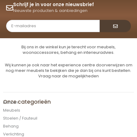
Schrijf je in voor onze nieuwsbrief
Nieuwste producten & aanbiedingen
Verzende
Bij ons in de winkel kun je terecht voor meubels,
woonaccessoires, behang en interieuradvies.
Wij kunnen je ook naar het experience centre doorverwijzen om
nog meer meubels te bekijken die je dan bij ons kunt bestellen.
Vraag naar de mogelijkheden
Onze categorieën
Banken
Meubels
Stoelen / Fauteuil
Behang
Verlichting