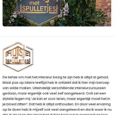
De liefde om met het interieur bezig te zijn heb ik altijd al gehad.
Maar pas op latere leeftijd heb ik ontdekt dat ik hier mijn beroep
van wilde maken. Uiteindelijk verschillende interieurcursussen
gedaan, maar eigenlijk ook veel zelf aangeleerd. Ooit zei een
styliste tegen mij ‘Je kan er voor leren, maar eigenlijk moet het in
je bloed zitten”. Dat heb ik altijd onthouden. En door veel ervaring
op te doen heb ik mijzelf ook veel aangeleerd en sta ik waar ik nu
sta. In de loop der jaren ben ik hier heel erg in gegroeid en leer