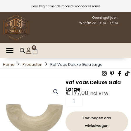
Ga
Sfeer begint met de mooiste woonaccessoires
naar
de
Openingstijden:
Wo t/m Za 10:00 – 17:00
inhoud
0
Winkelwagen
Home
Producten
Raf Vaas Deluxe Gaia Large
Instagra
Pintere
Fac
T
p
f
Raf Vaas Deluxe Gaia
Large
€
177,00
Incl. BTW
Raf
Vaas
Deluxe
Gaia
Toevoegen aan
Large
winkelwagen
aantal