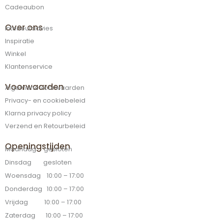
Cadeaubon
Over ons
Interieuradvies
Inspiratie
Winkel
Klantenservice
Voorwaarden
Algemene voorwaarden
Privacy- en cookiebeleid
Klarna privacy policy
Verzend en Retourbeleid
Openingstijden
Maandag gesloten
Dinsdag gesloten
Woensdag 10:00 – 17:00
Donderdag 10:00 – 17:00
Vrijdag 10:00 – 17:00
Zaterdag 10:00 – 17:00