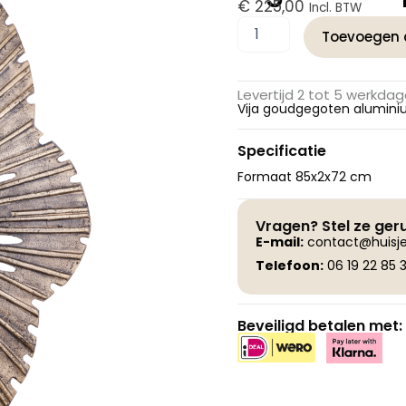
€
225,00
Incl. BTW
PTMD
Toevoegen 
Vija
Gold
gegoten
Levertijd 2 tot 5 werkda
aluminium
Vija goudgegoten alumini
organisch
open
Specificatie
wandpaneel
L
Formaat 85x2x72 cm
aantal
Vragen? Stel ze ger
E-
mail:
contact@huisje
Telefoon:
06 19 22 85 3
Beveiligd betalen met: