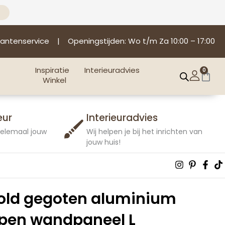
lantenservice
| Openingstijden: Wo t/m Za 10:00 – 17:00
Inspiratie
Interieuradvies
0
Win
Winkel
eur
Interieuradvies
 helemaal jouw
Wij helpen je bij het inrichten van
jouw huis!
Instagra
Pintere
Fac
T
p
f
old gegoten aluminium
pen wandpaneel L