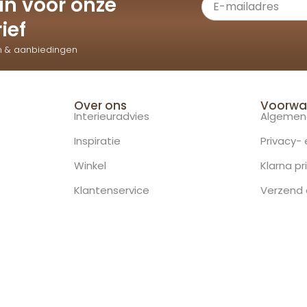
e in voor onze
ief
n & aanbiedingen
Over ons
Voorwa
Interieuradvies
Algemen
Inspiratie
Privacy-
Winkel
Klarna pr
Klantenservice
Verzend 