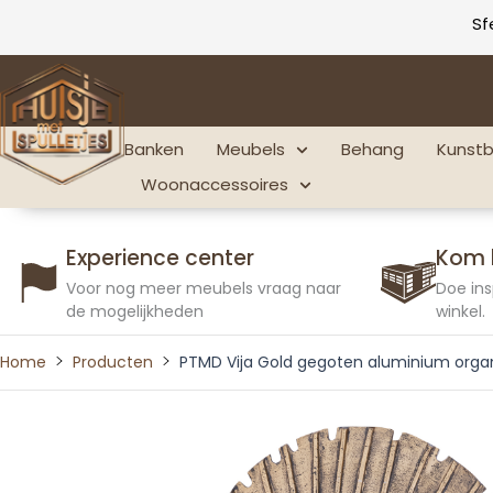
Ga
Sf
naar
de
inhoud
Banken
Meubels
Behang
Kunst
Woonaccessoires
Experience center
Kom 
Voor nog meer meubels vraag naar
Doe ins
de mogelijkheden
winkel.
Home
Producten
PTMD Vija Gold gegoten aluminium orga