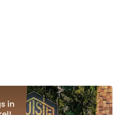
s in
el!