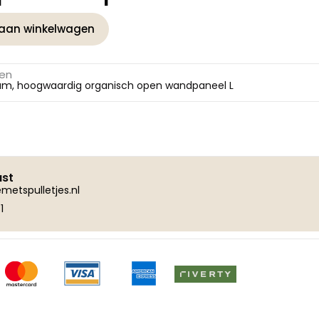
aan winkelwagen
gen
um, hoogwaardig organisch open wandpaneel L
ust
metspulletjes.nl
1