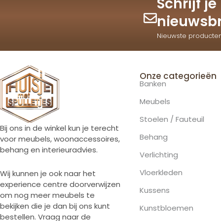
Schrijf j
nieuwsbr
Nieuwste producte
Onze categorieën
Banken
Meubels
Stoelen / Fauteuil
Bij ons in de winkel kun je terecht
Behang
voor meubels, woonaccessoires,
behang en interieuradvies.
Verlichting
Vloerkleden
Wij kunnen je ook naar het
experience centre doorverwijzen
Kussens
om nog meer meubels te
bekijken die je dan bij ons kunt
Kunstbloemen
bestellen. Vraag naar de