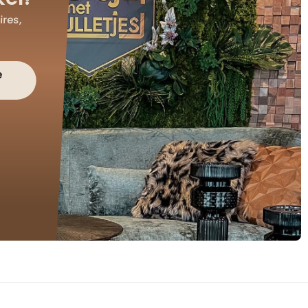
res,
e