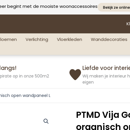
eer begint met de mooiste woonaccessoires
Bekijk ze online
K
bloemen
Verlichting
Vloerkleden
Wanddecoraties
langs!
Liefde voor interi
pirate op in onze 500m2
Wij maken je interieur
eigen
nisch open wandpaneel L
PTMD Vija G
organisch o