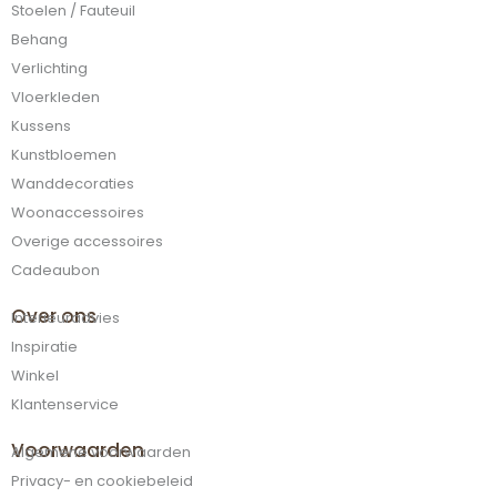
Stoelen / Fauteuil
Behang
Verlichting
Vloerkleden
Kussens
Kunstbloemen
Wanddecoraties
Woonaccessoires
Overige accessoires
Cadeaubon
Over ons
Interieuradvies
Inspiratie
Winkel
Klantenservice
Voorwaarden
Algemene voorwaarden
Privacy- en cookiebeleid