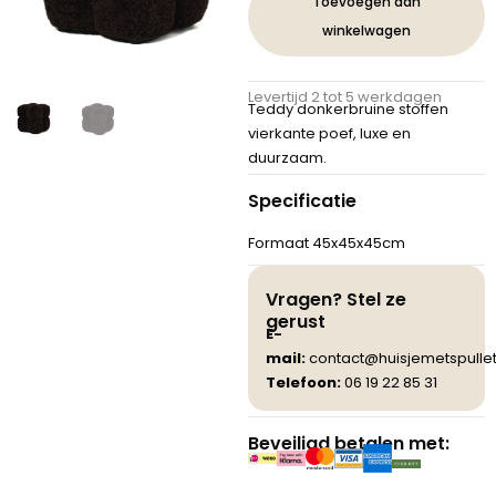
Toevoegen aan
teddy-
winkelwagen
stof
in
donkerbruin
Levertijd 2 tot 5 werkdagen
aantal
Teddy donkerbruine stoffen
vierkante poef, luxe en
duurzaam.
Specificatie
Formaat 45x45x45cm
Vragen? Stel ze
gerust
E-
mail:
contact@huisjemetspullet
Telefoon:
06 19 22 85 31
Beveiligd betalen met: