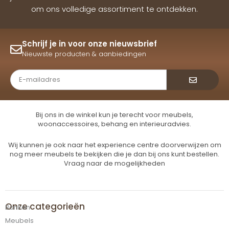
om ons volledige assortiment te ontdekken.
Schrijf je in voor onze nieuwsbrief
Nieuwste producten & aanbiedingen
Verzende
Bij ons in de winkel kun je terecht voor meubels,
woonaccessoires, behang en interieuradvies.
Wij kunnen je ook naar het experience centre doorverwijzen om
nog meer meubels te bekijken die je dan bij ons kunt bestellen.
Vraag naar de mogelijkheden
Onze categorieën
Banken
Meubels