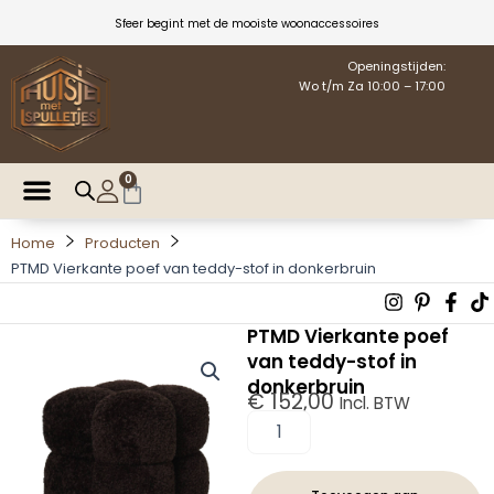
Ga
Sfeer begint met de mooiste woonaccessoires
naar
de
Openingstijden:
Wo t/m Za 10:00 – 17:00
inhoud
0
Winkelwagen
Home
Producten
PTMD Vierkante poef van teddy-stof in donkerbruin
Instagra
Pintere
Fac
T
p
f
PTMD Vierkante poef
van teddy-stof in
donkerbruin
€
152,00
Incl. BTW
PTMD
Vierkante
poef
van