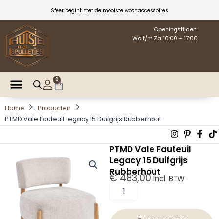
Ga
Sfeer begint met de mooiste woonaccessoires
naar
de
Openingstijden:
Wo t/m Za 10:00 – 17:00
inhoud
0
Winkelwagen
Home
Producten
PTMD Vale Fauteuil Legacy 15 Duifgrijs Rubberhout
Instagra
Pintere
Fac
T
p
f
PTMD Vale Fauteuil
Legacy 15 Duifgrijs
Rubberhout
€
483,00
Incl. BTW
PTMD
Vale
Fauteuil
Legacy