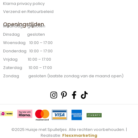
Klarna privacy policy
Verzend en Retourbeleid
Openingstijden
Maandag gesloten
Dinsdag gesloten
Woensdag 10:00 – 17:00
Donderdag 10:00 – 17:00
Vrijdag 10:00 – 17:00
Zaterdag 10:00 – 17:00
Zondag gesloten (laatste zondag van de maand open)
Instagram
Pinterest-
Facebook-
Tiktok
p
f
©2025 Huisje met Spulletjes. Alle rechten voorbehouden. |
Realisatie:
Flexxmarketing