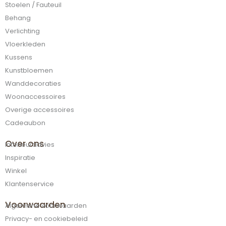
Stoelen / Fauteuil
Behang
Verlichting
Vloerkleden
Kussens
Kunstbloemen
Wanddecoraties
Woonaccessoires
Overige accessoires
Cadeaubon
Over ons
Interieuradvies
Inspiratie
Winkel
Klantenservice
Voorwaarden
Algemene voorwaarden
Privacy- en cookiebeleid