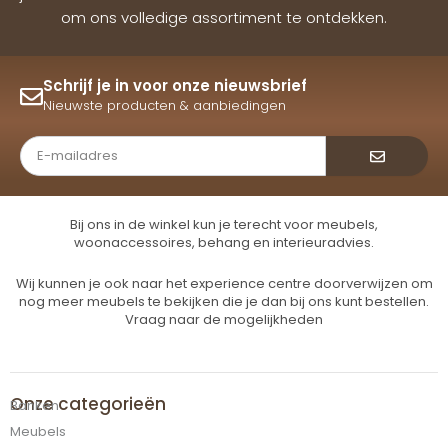
om ons volledige assortiment te ontdekken.
Schrijf je in voor onze nieuwsbrief
Nieuwste producten & aanbiedingen
Verzende
Bij ons in de winkel kun je terecht voor meubels,
woonaccessoires, behang en interieuradvies.
Wij kunnen je ook naar het experience centre doorverwijzen om
nog meer meubels te bekijken die je dan bij ons kunt bestellen.
Vraag naar de mogelijkheden
Onze categorieën
Banken
Meubels