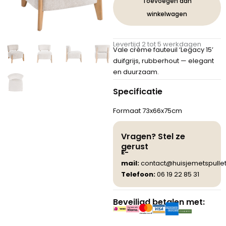
Toevoegen aan
15
winkelwagen
Duifgrijs
Rubberhout
aantal
Levertijd 2 tot 5 werkdagen
Vale crème fauteuil ‘Legacy 15’
duifgrijs, rubberhout — elegant
en duurzaam.
Specificatie
Formaat 73x66x75cm
Vragen? Stel ze
gerust
E-
mail:
contact@huisjemetspullet
Telefoon:
06 19 22 85 31
Beveiligd betalen met: