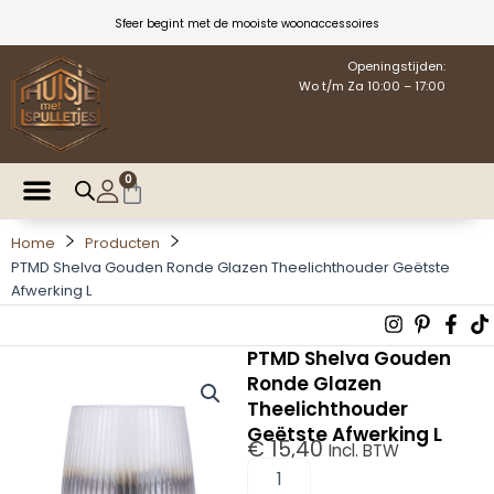
Ga
Sfeer begint met de mooiste woonaccessoires
naar
de
Openingstijden:
Wo t/m Za 10:00 – 17:00
inhoud
0
Winkelwagen
Home
Producten
PTMD Shelva Gouden Ronde Glazen Theelichthouder Geëtste
Afwerking L
Instagra
Pintere
Fac
T
p
f
PTMD Shelva Gouden
Ronde Glazen
Theelichthouder
Geëtste Afwerking L
€
15,40
Incl. BTW
PTMD
Shelva