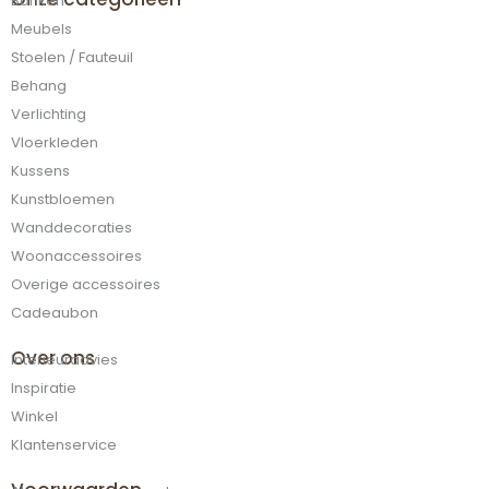
Banken
Meubels
Stoelen / Fauteuil
Behang
Verlichting
Vloerkleden
Kussens
Kunstbloemen
Wanddecoraties
Woonaccessoires
Overige accessoires
Cadeaubon
Over ons
Interieuradvies
Inspiratie
Winkel
Klantenservice