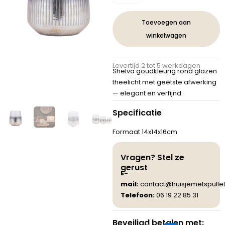
Gouden
Ronde
Toevoegen aan
Glazen
winkelwagen
Theelichthouder
Geëtste
Afwerking
Levertijd 2 tot 5 werkdagen
L
Shelva goudkleurig rond glazen
aantal
theelicht met geëtste afwerking
— elegant en verfijnd.
Specificatie
Formaat 14x14x16cm
Vragen? Stel ze
gerust
E-
mail:
contact@huisjemetspullet
Telefoon:
06 19 22 85 31
Beveiligd betalen met: