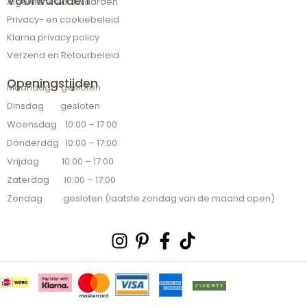
Voorwaarden
Algemene voorwaarden
Privacy- en cookiebeleid
Klarna privacy policy
Verzend en Retourbeleid
Openingstijden
Maandag gesloten
Dinsdag gesloten
Woensdag 10:00 – 17:00
Donderdag 10:00 – 17:00
Vrijdag 10:00 – 17:00
Zaterdag 10:00 – 17:00
Zondag gesloten (laatste zondag van de maand open)
Instagram
Pinterest-
Facebook-
Tiktok
p
f