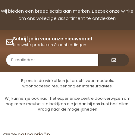
Wij bieden een breed scala aan merken. Bezoek onze winkel
om ons volledige assortiment te ontdekken.
Schrijf je in voor onze nieuwsbrief
Nieuwste producten & aanbiedingen
Verzende
Bij ons in de winkel kun je terecht voor meubels,
woonaccessoires, behang en interieuradvies.
Wij kunnen je ook naar het experience centre doorverwijzen om
nog meer meubels te bekijken die je dan bij ons kunt bestellen.
Vraag naar de mogelijkheden
Onze categorieën