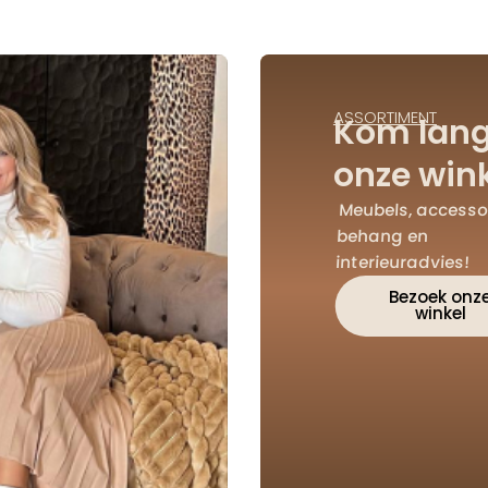
ASSORTIMENT
Kom lang
onze wink
Meubels, accessoi
behang en
interieuradvies!
Bezoek onz
winkel