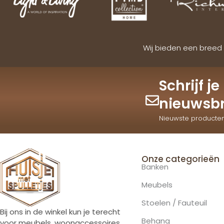
Wij bieden een breed 
Schrijf j
nieuwsbr
Nieuwste producte
Onze categorieën
Banken
Meubels
Stoelen / Fauteuil
Bij ons in de winkel kun je terecht
Behang
voor meubels, woonaccessoires,