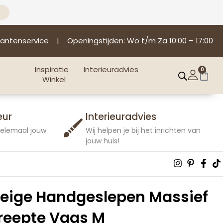
lantenservice
| Openingstijden: Wo t/m Za 10:00 – 17:00
Inspiratie
Interieuradvies
0
Win
Winkel
eur
Interieuradvies
 helemaal jouw
Wij helpen je bij het inrichten van
jouw huis!
Instagra
Pintere
Fac
T
p
f
eige Handgeslepen Massief
reepte Vaas M