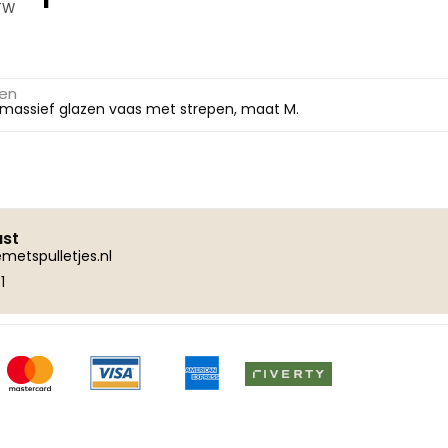
ke
ge
BTW
00.
gen
 massief glazen vaas met strepen, maat M.
ust
metspulletjes.nl
1