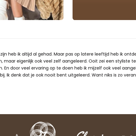
ijn heb ik altijd al gehad. Maar pas op latere leeftijd heb ik ontd
 maar eigenlijk ook veel zelf aangeleerd. Ooit zei een styliste te
n. En door veel ervaring op te doen heb ik mijzelf ook veel aangele
ij. Ik denk dat je ook nooit bent uitgeleerd. Want niks is zo verand