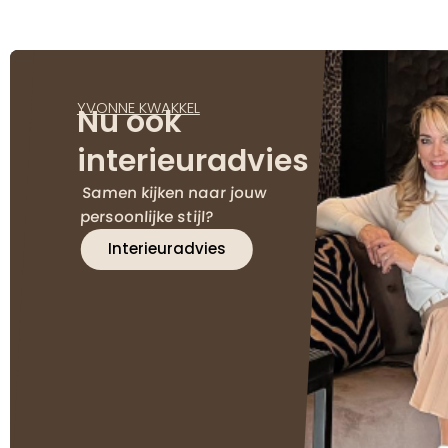
YVONNE KWAKKEL
Nu ook
interieuradvies
Samen kijken naar jouw
persoonlijke stijl?
Interieuradvies