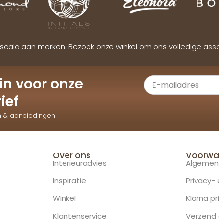
scala aan merken. Bezoek onze winkel om ons volledige ass
e in voor onze
ief
n & aanbiedingen
Over ons
Voorwa
Interieuradvies
Algemen
Inspiratie
Privacy-
Winkel
Klarna pr
Klantenservice
Verzend 