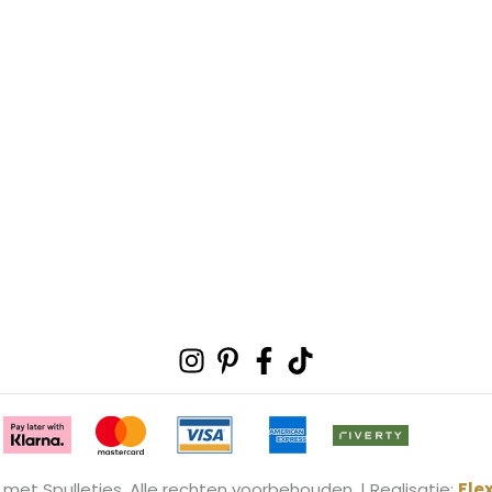
Instagram
Pinterest-
Facebook-
Tiktok
p
f
 met Spulletjes. Alle rechten voorbehouden. | Realisatie:
Fle