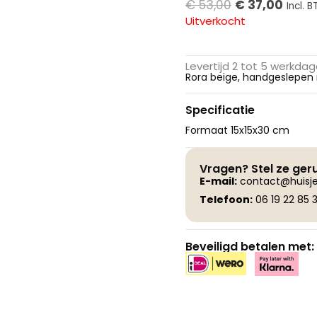
Oorspronkelij
Huidi
€
53,00
€
37,00
Incl. 
Uitverkocht
prijs
prijs
was:
is:
€ 53,00.
€ 37,
Levertijd 2 tot 5 werkda
Rora beige, handgeslepen
Specificatie
Formaat 15x15x30 cm
Vragen? Stel ze ger
E-
mail:
contact@huisje
Telefoon:
06 19 22 85 3
Beveiligd betalen met: