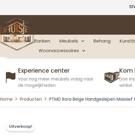
Ga
Sf
naar
de
inhoud
Banken
Meubels
Behang
Kunst
Woonaccessoires
Experience center
Kom 
Voor nog meer meubels vraag naar
Doe ins
de mogelijkheden
winkel.
Home
Producten
PTMD Rora Beige Handgeslepen Massief 
Uitverkoop!