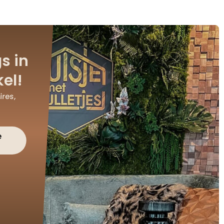
s in
el!
res,
e