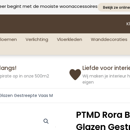
eer begint met de mooiste woonaccessoires
Bekijk ze online
K
bloemen
Verlichting
Vloerkleden
Wanddecoraties
langs!
Liefde voor interi
pirate op in onze 500m2
Wij maken je interieur
eigen
Glazen Gestreepte Vaas M
PTMD Rora B
Glazen Gest