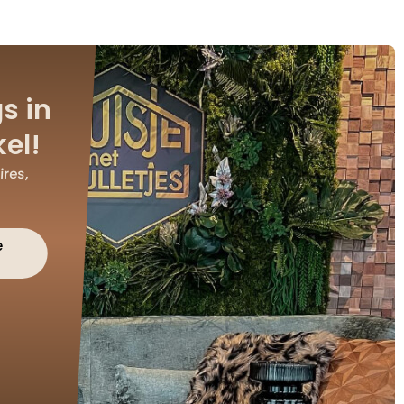
s in
el!
res,
e