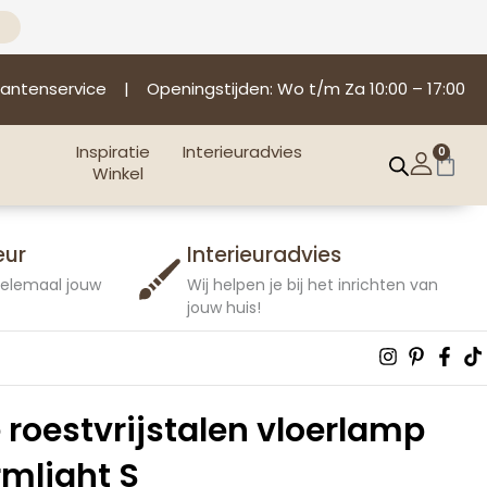
lantenservice
| Openingstijden: Wo t/m Za 10:00 – 17:00
Inspiratie
Interieuradvies
0
Win
Winkel
eur
Interieuradvies
 helemaal jouw
Wij helpen je bij het inrichten van
jouw huis!
Instagra
Pintere
Fac
T
p
f
 roestvrijstalen vloerlamp
rmlight S