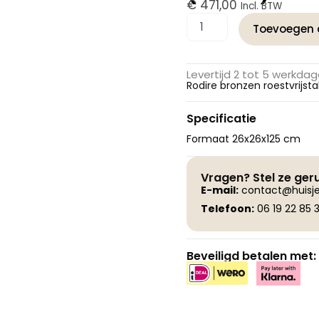
€
471,00
Incl. BTW
PTMD
Toevoegen 
Rodire
roestvrijstalen
vloerlamp
Levertijd 2 tot 5 werkda
(brons)
Rodire bronzen roestvrijst
Stormlight
S
Specificatie
aantal
Formaat 26x26x125 cm
Vragen? Stel ze ger
E-
mail:
contact@huisje
Telefoon:
06 19 22 85 3
Beveiligd betalen met: