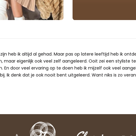
ijn heb ik altijd al gehad. Maar pas op latere leeftijd heb ik ontd
 maar eigenlijk ook veel zelf aangeleerd. Ooit zei een styliste te
n. En door veel ervaring op te doen heb ik mijzelf ook veel aangele
ij. Ik denk dat je ook nooit bent uitgeleerd. Want niks is zo verand