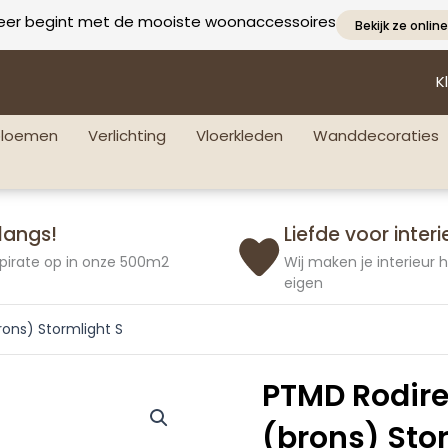
eer begint met de mooiste woonaccessoires
Bekijk ze online
K
bloemen
Verlichting
Vloerkleden
Wanddecoraties
langs!
Liefde voor interi
pirate op in onze 500m2
Wij maken je interieur
eigen
rons) Stormlight S
PTMD Rodire
(brons) Sto