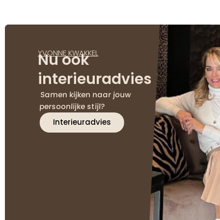
YVONNE KWAKKEL
Nu ook
interieuradvies
Samen kijken naar jouw
persoonlijke stijl?
Interieuradvies