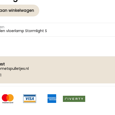
aan winkelwagen
gen
alen vloerlamp Stormlight S
ust
metspulletjes.nl
1