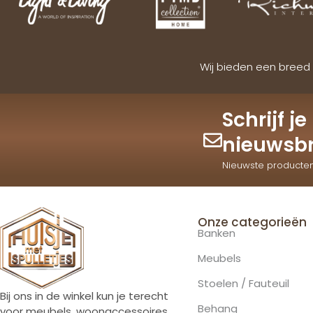
Wij bieden een breed 
Schrijf j
nieuwsbr
Nieuwste producte
Onze categorieën
Banken
Meubels
Stoelen / Fauteuil
Bij ons in de winkel kun je terecht
Behang
voor meubels, woonaccessoires,