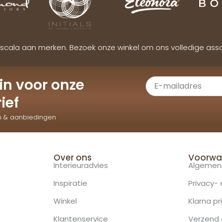
scala aan merken. Bezoek onze winkel om ons volledige ass
e in voor onze
ief
n & aanbiedingen
Over ons
Voorwa
Interieuradvies
Algemen
Inspiratie
Privacy-
Winkel
Klarna pr
Klantenservice
Verzend 