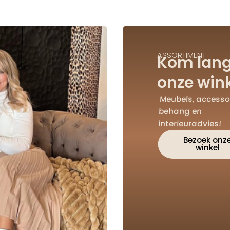
ASSORTIMENT
Kom lang
onze wink
Meubels, accessoi
behang en
interieuradvies!
Bezoek onz
winkel