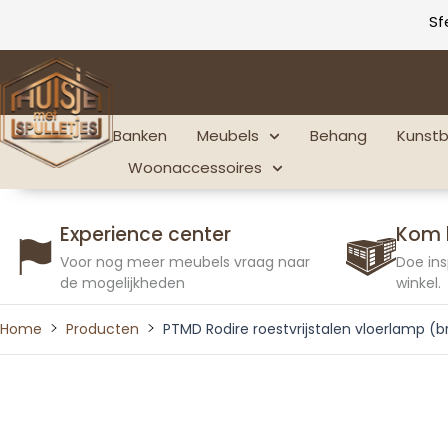
Ga
Sf
naar
de
inhoud
Banken
Meubels
Behang
Kunst
Woonaccessoires
Experience center
Kom 
Voor nog meer meubels vraag naar
Doe ins
de mogelijkheden
winkel.
Home
Producten
PTMD Rodire roestvrijstalen vloerlamp (b