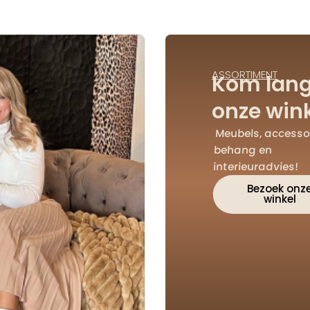
ASSORTIMENT
Kom lang
onze wink
Meubels, accessoi
behang en
interieuradvies!
Bezoek onz
winkel