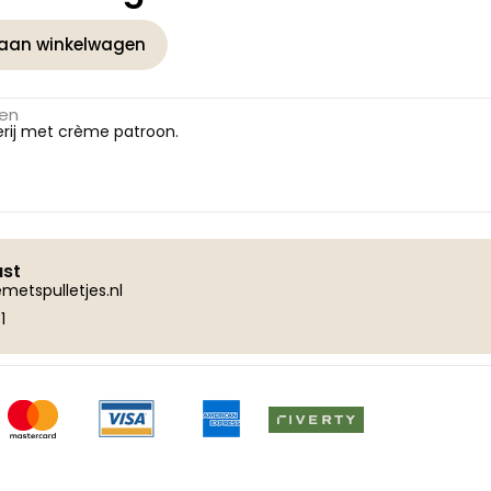
aan winkelwagen
gen
derij met crème patroon.
ust
metspulletjes.nl
1