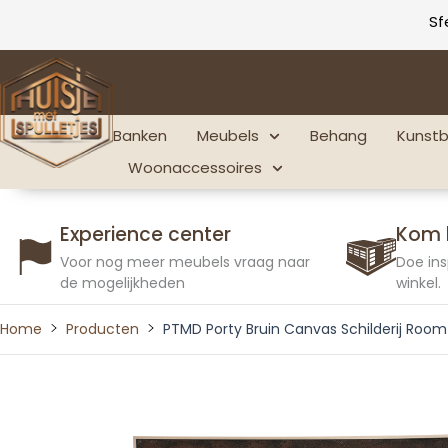
Ga
Sf
naar
de
inhoud
Banken
Meubels
Behang
Kunst
Woonaccessoires
Experience center
Kom 
Voor nog meer meubels vraag naar
Doe ins
de mogelijkheden
winkel.
Home
Producten
PTMD Porty Bruin Canvas Schilderij Roo