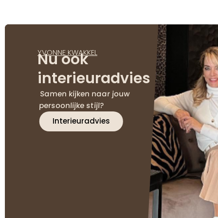
YVONNE KWAKKEL
Nu ook
interieuradvies
Samen kijken naar jouw
persoonlijke stijl?
Interieuradvies