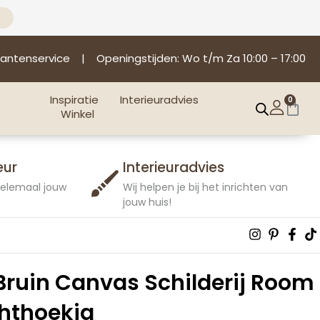
lantenservice
| Openingstijden: Wo t/m Za 10:00 – 17:00
Inspiratie
Interieuradvies
0
Win
Winkel
eur
Interieuradvies
 helemaal jouw
Wij helpen je bij het inrichten van
jouw huis!
Instagra
Pintere
Fac
T
p
f
Bruin Canvas Schilderij Room
hthoekig