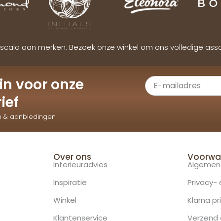
scala aan merken. Bezoek onze winkel om ons volledige ass
e in voor onze
ief
n & aanbiedingen
Over ons
Voorwa
Interieuradvies
Algemen
Inspiratie
Privacy-
Winkel
Klarna pr
Klantenservice
Verzend 