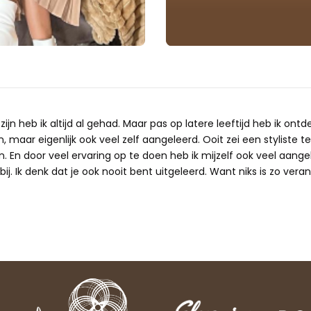
ijn heb ik altijd al gehad. Maar pas op latere leeftijd heb ik ontd
 maar eigenlijk ook veel zelf aangeleerd. Ooit zei een styliste te
n. En door veel ervaring op te doen heb ik mijzelf ook veel aangele
ij. Ik denk dat je ook nooit bent uitgeleerd. Want niks is zo verand