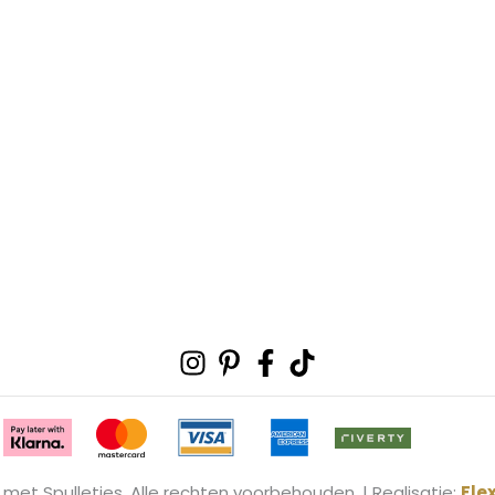
Instagram
Pinterest-
Facebook-
Tiktok
p
f
 met Spulletjes. Alle rechten voorbehouden. | Realisatie:
Fle