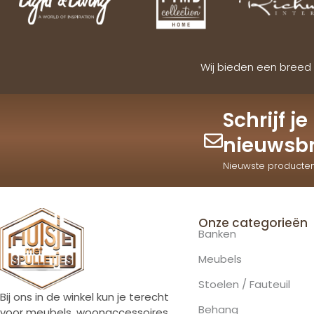
Wij bieden een breed 
Schrijf j
nieuwsbr
Nieuwste producte
Onze categorieën
Banken
Meubels
Stoelen / Fauteuil
Bij ons in de winkel kun je terecht
Behang
voor meubels, woonaccessoires,