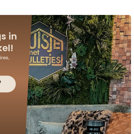
s in
el!
res,
e