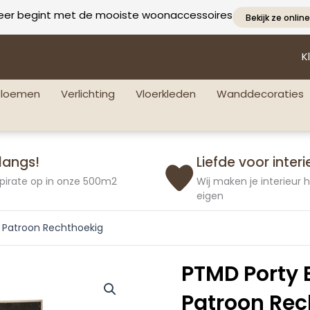
eer begint met de mooiste woonaccessoires
Bekijk ze online
K
bloemen
Verlichting
Vloerkleden
Wanddecoraties
langs!
Liefde voor interi
pirate op in onze 500m2
Wij maken je interieur
eigen
m Patroon Rechthoekig
PTMD Porty 
Patroon Rec