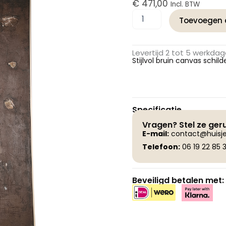
€
471,00
Incl. BTW
PTMD
Toevoegen 
Porty
Bruin
Canvas
Levertijd 2 tot 5 werkda
Schilderij
Stijlvol bruin canvas schil
Room
Patroon
Rechthoekig
aantal
Specificatie
Vragen? Stel ze ger
E-
mail:
contact@huisje
Telefoon:
06 19 22 85 3
Beveiligd betalen met: