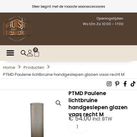
Ga
Sfeer begint met de mooiste woonaccessoires
naar
de
Openingstijden:
Wo t/m Za 10:00 – 17:00
inhoud
0
Winkelwagen
Home
Producten
PTMD Paulene lichtbruine handgeslepen glazen vaas recht M
Instagra
Pintere
Fac
T
p
f
PTMD Paulene
lichtbruine
handgeslepen glazen
vaas recht M
€
54,00
Incl. BTW
PTMD
Paulene
lichtbruine