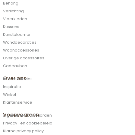
Behang
Verlichting
Vloerkleden
Kussens
Kunstbloemen
Wanddecoraties
Woonaccessoires
Overige accessoires
Cadeaubon
Over ons
Interieuradvies
Inspiratie
Winkel
Klantenservice
Voorwaarden
Algemene voorwaarden
Privacy- en cookiebeleid
Klarna privacy policy