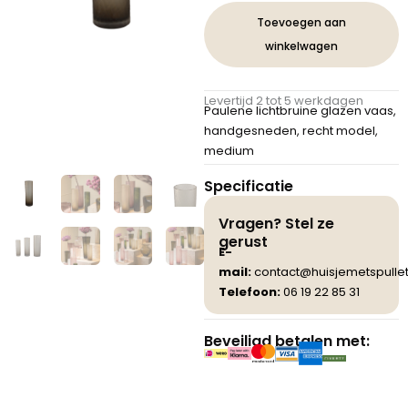
handgeslepen
Toevoegen aan
glazen
winkelwagen
vaas
recht
M
Levertijd 2 tot 5 werkdagen
aantal
Paulene lichtbruine glazen vaas,
handgesneden, recht model,
medium
Specificatie
Vragen? Stel ze
gerust
E-
mail:
contact@huisjemetspullet
Telefoon:
06 19 22 85 31
Beveiligd betalen met: