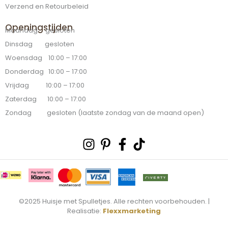
Verzend en Retourbeleid
Openingstijden
Maandag gesloten
Dinsdag gesloten
Woensdag 10:00 – 17:00
Donderdag 10:00 – 17:00
Vrijdag 10:00 – 17:00
Zaterdag 10:00 – 17:00
Zondag gesloten (laatste zondag van de maand open)
Instagram
Pinterest-
Facebook-
Tiktok
p
f
©2025 Huisje met Spulletjes. Alle rechten voorbehouden. |
Realisatie:
Flexxmarketing