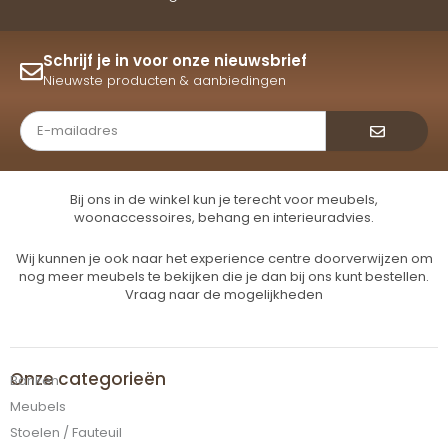
Schrijf je in voor onze nieuwsbrief
Nieuwste producten & aanbiedingen
Verzende
Bij ons in de winkel kun je terecht voor meubels,
woonaccessoires, behang en interieuradvies.
Wij kunnen je ook naar het experience centre doorverwijzen om
nog meer meubels te bekijken die je dan bij ons kunt bestellen.
Vraag naar de mogelijkheden
Onze categorieën
Banken
Meubels
Stoelen / Fauteuil