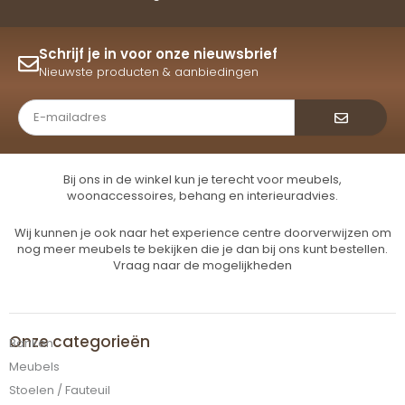
Schrijf je in voor onze nieuwsbrief
Nieuwste producten & aanbiedingen
Verzende
Bij ons in de winkel kun je terecht voor meubels,
woonaccessoires, behang en interieuradvies.
Wij kunnen je ook naar het experience centre doorverwijzen om
nog meer meubels te bekijken die je dan bij ons kunt bestellen.
Vraag naar de mogelijkheden
Onze categorieën
Banken
Meubels
Stoelen / Fauteuil