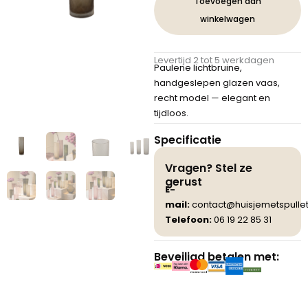
Toevoegen aan
Vaas
winkelwagen
Handgeslepen
Recht
S
Levertijd 2 tot 5 werkdagen
aantal
Paulene lichtbruine,
handgeslepen glazen vaas,
recht model — elegant en
tijdloos.
Specificatie
Vragen? Stel ze
gerust
E-
mail:
contact@huisjemetspullet
Telefoon:
06 19 22 85 31
Beveiligd betalen met: