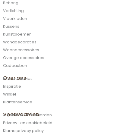
Behang
Verlichting
Vloerkleden
Kussens
Kunstbloemen
Wanddecoraties
Woonaccessoires
Overige accessoires
Cadeaubon
Over ons
Interieuradvies
Inspiratie
Winkel
Klantenservice
Voorwaarden
Algemene voorwaarden
Privacy- en cookiebeleid
Klarna privacy policy