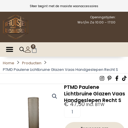
Ga
Sfeer begint met de mooiste woonaccessoires
naar
de
Openingstijden:
Wo t/m Za 10:00 – 17:00
inhoud
0
Winkelwagen
Home
Producten
PTMD Paulene Lichtbruine Glazen Vaas Handgeslepen Recht S
Instagra
Pintere
Fac
T
p
f
PTMD Paulene
Lichtbruine Glazen Vaas
Handgeslepen Recht S
€
47,50
Incl. BTW
PTMD
Paulene
Lichtbruine
Glazen