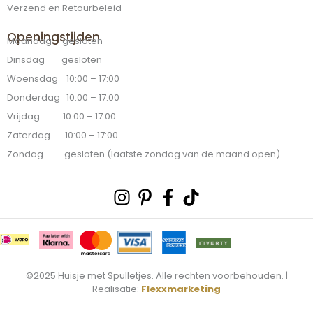
Verzend en Retourbeleid
Openingstijden
Maandag gesloten
Dinsdag gesloten
Woensdag 10:00 – 17:00
Donderdag 10:00 – 17:00
Vrijdag 10:00 – 17:00
Zaterdag 10:00 – 17:00
Zondag gesloten (laatste zondag van de maand open)
Instagram
Pinterest-
Facebook-
Tiktok
p
f
©2025 Huisje met Spulletjes. Alle rechten voorbehouden. |
Realisatie:
Flexxmarketing