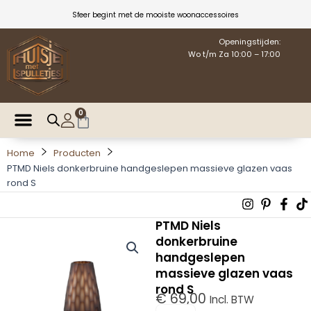
Ga
Sfeer begint met de mooiste woonaccessoires
naar
de
Openingstijden:
Wo t/m Za 10:00 – 17:00
inhoud
0
Winkelwagen
Home
Producten
PTMD Niels donkerbruine handgeslepen massieve glazen vaas
rond S
Instagra
Pintere
Fac
T
p
f
PTMD Niels
donkerbruine
handgeslepen
massieve glazen vaas
rond S
€
69,00
Incl. BTW