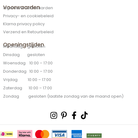
Voorwaarden
Algemene voorwaarden
Privacy- en cookiebeleid
Klarna privacy policy
Verzend en Retourbeleid
Openingstijden
Maandag gesloten
Dinsdag gesloten
Woensdag 10:00 – 17:00
Donderdag 10:00 – 17:00
Vrijdag 10:00 – 17:00
Zaterdag 10:00 – 17:00
Zondag gesloten (laatste zondag van de maand open)
Instagram
Pinterest-
Facebook-
Tiktok
p
f