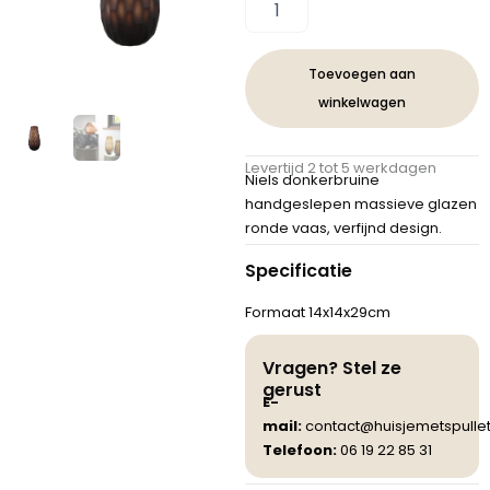
PTMD
Niels
donkerbruine
handgeslepen
Toevoegen aan
massieve
winkelwagen
glazen
vaas
rond
Levertijd 2 tot 5 werkdagen
S
Niels donkerbruine
aantal
handgeslepen massieve glazen
ronde vaas, verfijnd design.
Specificatie
Formaat 14x14x29cm
Vragen? Stel ze
gerust
E-
mail:
contact@huisjemetspullet
Telefoon:
06 19 22 85 31