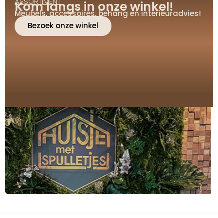
ASSORTIMENT
Kom langs in onze winkel!
Meubels, accessoires, behang en interieuradvies!
Bezoek onze winkel