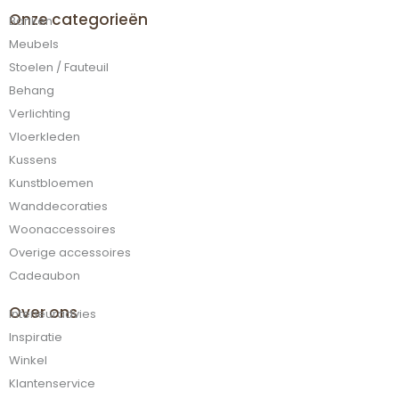
Onze categorieën
Banken
Meubels
Stoelen / Fauteuil
Behang
Verlichting
Vloerkleden
Kussens
Kunstbloemen
Wanddecoraties
Woonaccessoires
Overige accessoires
Cadeaubon
Over ons
Interieuradvies
Inspiratie
Winkel
Klantenservice