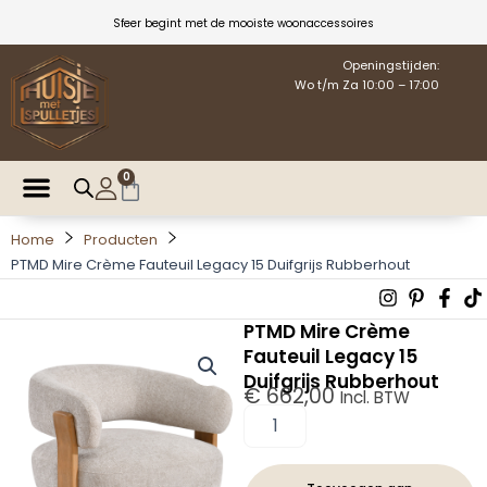
Ga
Sfeer begint met de mooiste woonaccessoires
naar
de
Openingstijden:
Wo t/m Za 10:00 – 17:00
inhoud
0
Winkelwagen
Home
Producten
PTMD Mire Crème Fauteuil Legacy 15 Duifgrijs Rubberhout
Instagra
Pintere
Fac
T
p
f
PTMD Mire Crème
Fauteuil Legacy 15
Duifgrijs Rubberhout
€
662,00
Incl. BTW
PTMD
Mire
Crème
Fauteuil