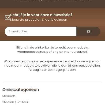
Schrijf je in voor onze nieuwsbrief
Nieuwste producten & aanbiedingen
Verzende
Bij ons in de winkel kun je terecht voor meubels,
woonaccessoires, behang en interieuradvies.
Wij kunnen je ook naar het experience centre doorverwijzen om
nog meer meubels te bekijken die je dan bij ons kunt bestellen.
Vraag naar de mogelijkheden
Onze categorieën
Banken
Meubels
Stoelen / Fauteuil