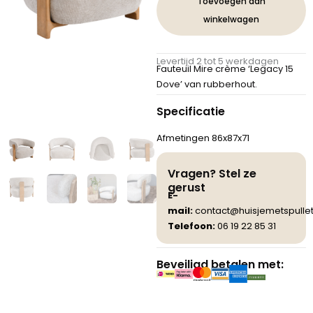
Toevoegen aan
Legacy
winkelwagen
15
Duifgrijs
Rubberhout
Levertijd 2 tot 5 werkdagen
aantal
Fauteuil Mire crème ‘Legacy 15
Dove’ van rubberhout.
Specificatie
Afmetingen 86x87x71
Vragen? Stel ze
gerust
E-
mail:
contact@huisjemetspullet
Telefoon:
06 19 22 85 31
Beveiligd betalen met: