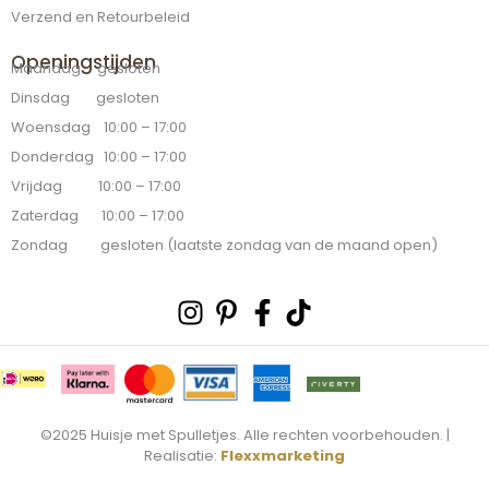
Verzend en Retourbeleid
Openingstijden
Maandag gesloten
Dinsdag gesloten
Woensdag 10:00 – 17:00
Donderdag 10:00 – 17:00
Vrijdag 10:00 – 17:00
Zaterdag 10:00 – 17:00
Zondag gesloten (laatste zondag van de maand open)
Instagram
Pinterest-
Facebook-
Tiktok
p
f
©2025 Huisje met Spulletjes. Alle rechten voorbehouden. |
Realisatie:
Flexxmarketing