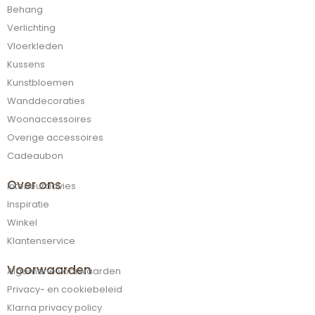
Behang
Verlichting
Vloerkleden
Kussens
Kunstbloemen
Wanddecoraties
Woonaccessoires
Overige accessoires
Cadeaubon
Over ons
Interieuradvies
Inspiratie
Winkel
Klantenservice
Voorwaarden
Algemene voorwaarden
Privacy- en cookiebeleid
Klarna privacy policy