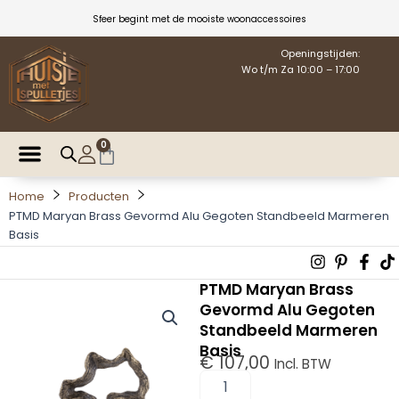
Ga
Sfeer begint met de mooiste woonaccessoires
naar
de
Openingstijden:
Wo t/m Za 10:00 – 17:00
inhoud
0
Winkelwagen
Home
Producten
PTMD Maryan Brass Gevormd Alu Gegoten Standbeeld Marmeren
Basis
Instagra
Pintere
Fac
T
p
f
PTMD Maryan Brass
Gevormd Alu Gegoten
Standbeeld Marmeren
Basis
€
107,00
Incl. BTW
PTMD
Maryan