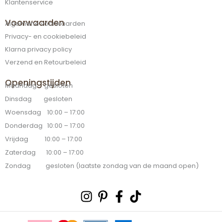
Klantenservice
Voorwaarden
Algemene voorwaarden
Privacy- en cookiebeleid
Klarna privacy policy
Verzend en Retourbeleid
Openingstijden
Maandag gesloten
Dinsdag gesloten
Woensdag 10:00 – 17:00
Donderdag 10:00 – 17:00
Vrijdag 10:00 – 17:00
Zaterdag 10:00 – 17:00
Zondag gesloten (laatste zondag van de maand open)
Instagram
Pinterest-
Facebook-
Tiktok
p
f