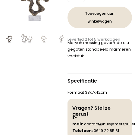
Brass
Gevormd
Toevoegen aan
Alu
winkelwagen
Gegoten
Standbeeld
Marmeren
Levertijd 2 tot 5 werkdagen
Basis
Maryan messing gevormde alu
aantal
gegoten standbeeld marmeren
voetstuk
Specificatie
Formaat 33x7x42cm
Vragen? Stel ze
gerust
E-
mail:
contact@huisjemetspullet
Telefoon:
06 19 22 85 31