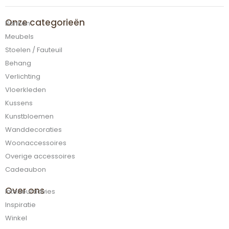
Onze categorieën
Banken
Meubels
Stoelen / Fauteuil
Behang
Verlichting
Vloerkleden
Kussens
Kunstbloemen
Wanddecoraties
Woonaccessoires
Overige accessoires
Cadeaubon
Over ons
Interieuradvies
Inspiratie
Winkel