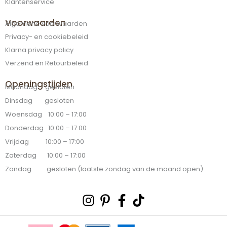
Klantenservice
Voorwaarden
Algemene voorwaarden
Privacy- en cookiebeleid
Klarna privacy policy
Verzend en Retourbeleid
Openingstijden
Maandag gesloten
Dinsdag gesloten
Woensdag 10:00 – 17:00
Donderdag 10:00 – 17:00
Vrijdag 10:00 – 17:00
Zaterdag 10:00 – 17:00
Zondag gesloten (laatste zondag van de maand open)
Instagram
Pinterest-
Facebook-
Tiktok
p
f