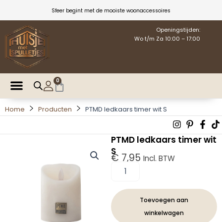
Ga
Sfeer begint met de mooiste woonaccessoires
naar
de
Openingstijden:
Wo t/m Za 10:00 – 17:00
inhoud
0
Winkelwagen
Home
Producten
PTMD ledkaars timer wit S
Instagra
Pintere
Fac
T
p
f
PTMD ledkaars timer wit
S
€
7,95
Incl. BTW
PTMD
ledkaars
timer
wit
Toevoegen aan
S
winkelwagen
aantal