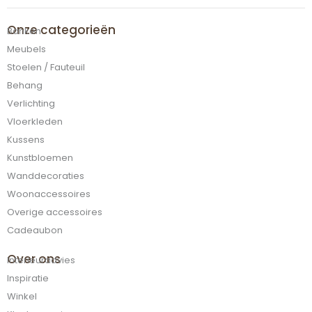
Onze categorieën
Banken
Meubels
Stoelen / Fauteuil
Behang
Verlichting
Vloerkleden
Kussens
Kunstbloemen
Wanddecoraties
Woonaccessoires
Overige accessoires
Cadeaubon
Over ons
Interieuradvies
Inspiratie
Winkel