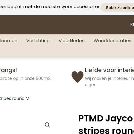
eer begint met de mooiste woonaccessoires
Bekijk ze online
K
bloemen
Verlichting
Vloerkleden
Wanddecoraties
langs!
Liefde voor interi
pirate op in onze 500m2
Wij maken je interieur
eigen
tripes round M
PTMD Jayco 
stripes rou