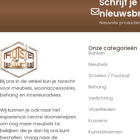
Schrijf j
nieuwsbr
Nieuwste producte
Onze categorieën
Banken
Meubels
Stoelen / Fauteuil
Bij ons in de winkel kun je terecht
Behang
voor meubels, woonaccessoires,
behang en interieuradvies.
Verlichting
Vloerkleden
Wij kunnen je ook naar het
experience centre doorverwijzen
Kussens
om nog meer meubels te
bekijken die je dan bij ons kunt
Kunstbloemen
bestellen. Vraag naar de