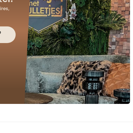
res,
e