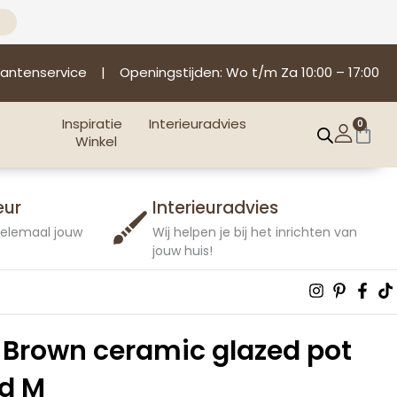
lantenservice
| Openingstijden: Wo t/m Za 10:00 – 17:00
Inspiratie
Interieuradvies
0
Win
Winkel
eur
Interieuradvies
 helemaal jouw
Wij helpen je bij het inrichten van
jouw huis!
Instagra
Pintere
Fac
T
p
f
Brown ceramic glazed pot
nd M