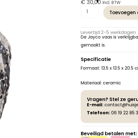
€
30,00
Incl. BTW
PTMD
Toevoegen 
Jayco
Brown
ceramic
Levertijd 2-5 werkdagen
glazed
De Jayco vaas is verkrijg
pot
gemaakt is.
stripes
round
M
Specificatie
aantal
Formaat: 13.5 x 13.5 x 20.5 
Materiaal: ceramic
Vragen? Stel ze ger
E-
mail:
contact@huisje
Telefoon:
06 19 22 85 3
Beveiligd betalen met: