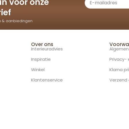
e in voor onze
ief
n & aanbiedingen
Over ons
Voorwa
Interieuradvies
Algemen
Inspiratie
Privacy-
Winkel
Klarna pr
Klantenservice
Verzend 