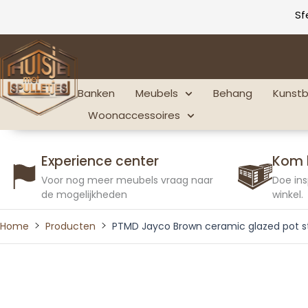
Ga
Sf
naar
de
inhoud
Banken
Meubels
Behang
Kunst
Woonaccessoires
Experience center
Kom 
Voor nog meer meubels vraag naar
Doe ins
de mogelijkheden
winkel.
Home
Producten
PTMD Jayco Brown ceramic glazed pot s