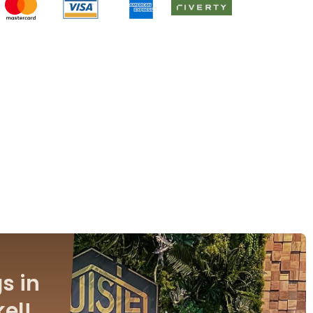
s in
el!