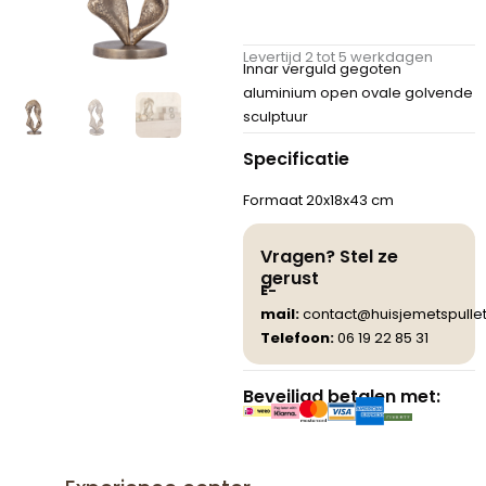
€ 92,00.
€ 64,00
Levertijd 2 tot 5 werkdagen
Innar verguld gegoten
aluminium open ovale golvende
sculptuur
Specificatie
Formaat 20x18x43 cm
Vragen? Stel ze
gerust
E-
mail:
contact@huisjemetspullet
Telefoon:
06 19 22 85 31
Beveiligd betalen met: