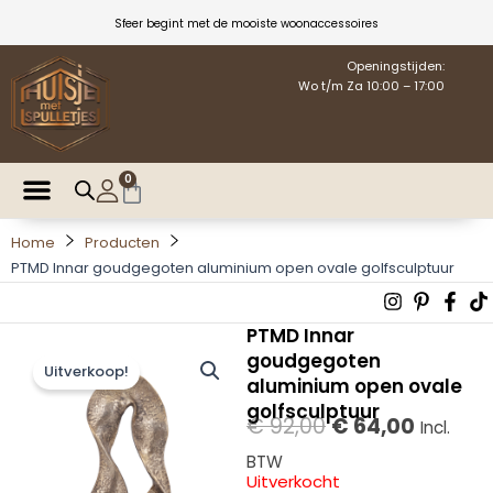
Ga
Sfeer begint met de mooiste woonaccessoires
naar
de
Openingstijden:
Wo t/m Za 10:00 – 17:00
inhoud
0
Winkelwagen
Home
Producten
PTMD Innar goudgegoten aluminium open ovale golfsculptuur
Instagra
Pintere
Fac
T
p
f
PTMD Innar
goudgegoten
Uitverkoop!
aluminium open ovale
golfsculptuur
Oorspronkelijke
Huidige
€
92,00
€
64,00
Incl.
prijs
prijs
BTW
was:
is:
Uitverkocht