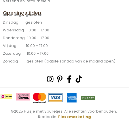
Verzend en Retourbeleid
Openingstijden
Maandag gesloten
Dinsdag gesloten
Woensdag 10:00 – 17:00
Donderdag 10:00 – 17:00
Vrijdag 10:00 – 17:00
Zaterdag 10:00 – 17:00
Zondag gesloten (laatste zondag van de maand open)
Instagram
Pinterest-
Facebook-
Tiktok
p
f
©2025 Huisje met Spulletjes. Alle rechten voorbehouden. |
Realisatie:
Flexxmarketing