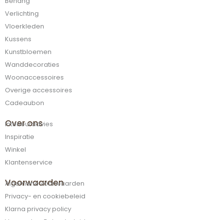
Behang
Verlichting
Vloerkleden
Kussens
Kunstbloemen
Wanddecoraties
Woonaccessoires
Overige accessoires
Cadeaubon
Over ons
Interieuradvies
Inspiratie
Winkel
Klantenservice
Voorwaarden
Algemene voorwaarden
Privacy- en cookiebeleid
Klarna privacy policy