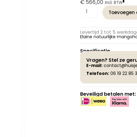
€
566,00
Incl. BTW
PTMD
Toevoegen 
Elaine
Natuurlijke
Mango
Levertijd 2 tot 5 werkda
Houten
Elaine natuurlijke mangoh
Ronde
Vloerlampvoet
Specificatie
aantal
Vragen? Stel ze ger
E-
mail:
contact@huisje
Telefoon:
06 19 22 85 3
Beveiligd betalen met: