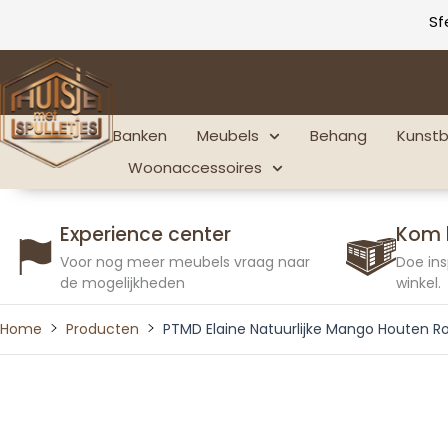
Ga
Sf
naar
de
inhoud
Banken
Meubels
Behang
Kunst
Woonaccessoires
Experience center
Kom 
Voor nog meer meubels vraag naar
Doe ins
de mogelijkheden
winkel.
Home
Producten
PTMD Elaine Natuurlijke Mango Houten 