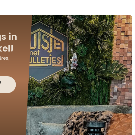
s in
el!
res,
e