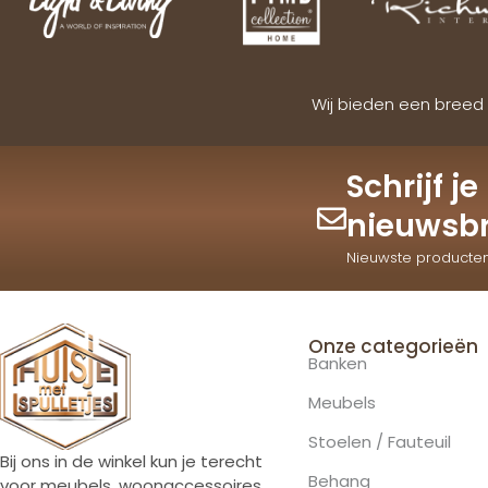
Wij bieden een breed 
Schrijf j
nieuwsbr
Nieuwste producte
Onze categorieën
Banken
Meubels
Stoelen / Fauteuil
Bij ons in de winkel kun je terecht
Behang
voor meubels, woonaccessoires,