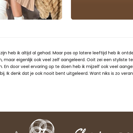
ijn heb ik altijd al gehad. Maar pas op latere leeftijd heb ik ontd
 maar eigenlijk ook veel zelf aangeleerd. Ooit zei een styliste te
n. En door veel ervaring op te doen heb ik mijzelf ook veel aangele
ij. Ik denk dat je ook nooit bent uitgeleerd. Want niks is zo verand