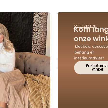
ASSORTIMENT
Kom lang
onze wink
Meubels, accessoi
behang en
interieuradvies!
Bezoek onz
winkel