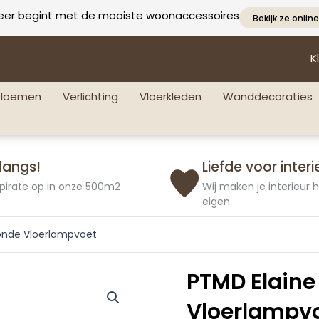
eer begint met de mooiste woonaccessoires
Bekijk ze online
K
bloemen
Verlichting
Vloerkleden
Wanddecoraties
langs!
Liefde voor interi
pirate op in onze 500m2
Wij maken je interieur
eigen
Ronde Vloerlampvoet
PTMD Elaine
Vloerlampv