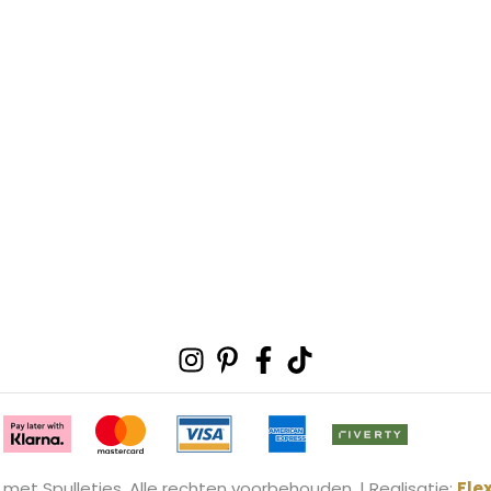
Instagram
Pinterest-
Facebook-
Tiktok
p
f
 met Spulletjes. Alle rechten voorbehouden. | Realisatie:
Fle