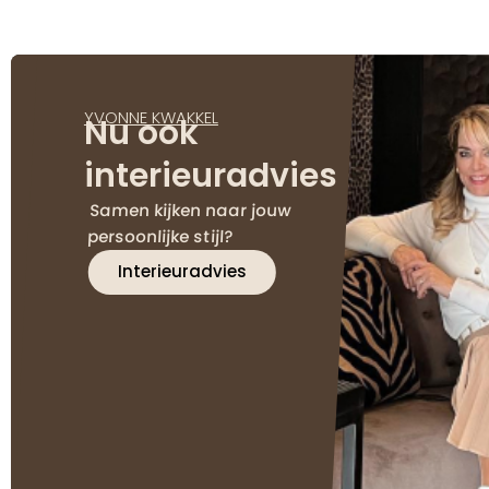
YVONNE KWAKKEL
Nu ook
interieuradvies
Samen kijken naar jouw
persoonlijke stijl?
Interieuradvies