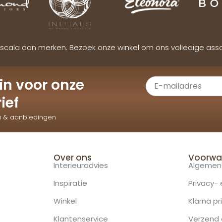
scala aan merken. Bezoek onze winkel om ons volledige ass
e in voor onze
ief
n & aanbiedingen
Over ons
Voorwa
Interieuradvies
Algemen
Inspiratie
Privacy-
Winkel
Klarna pr
Klantenservice
Verzend 