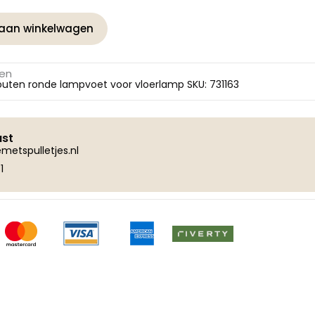
aan winkelwagen
gen
outen ronde lampvoet voor vloerlamp SKU: 731163
ust
metspulletjes.nl
1