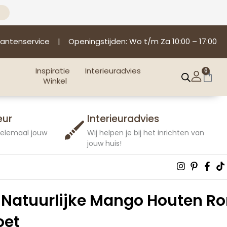
lantenservice
| Openingstijden: Wo t/m Za 10:00 – 17:00
Inspiratie
Interieuradvies
0
Win
Winkel
eur
Interieuradvies
 helemaal jouw
Wij helpen je bij het inrichten van
jouw huis!
Instagra
Pintere
Fac
T
p
f
 Natuurlijke Mango Houten R
oet