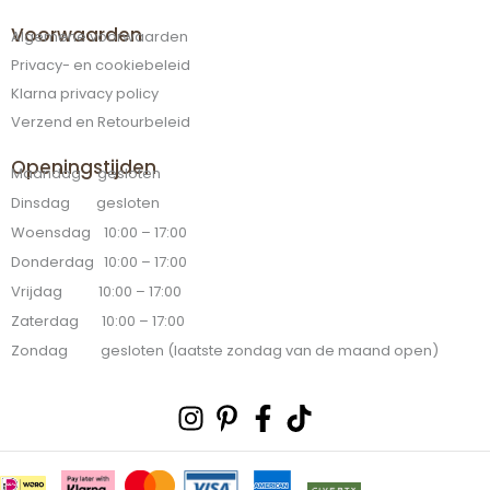
Voorwaarden
Algemene voorwaarden
Privacy- en cookiebeleid
Klarna privacy policy
Verzend en Retourbeleid
Openingstijden
Maandag gesloten
Dinsdag gesloten
Woensdag 10:00 – 17:00
Donderdag 10:00 – 17:00
Vrijdag 10:00 – 17:00
Zaterdag 10:00 – 17:00
Zondag gesloten (laatste zondag van de maand open)
Instagram
Pinterest-
Facebook-
Tiktok
p
f