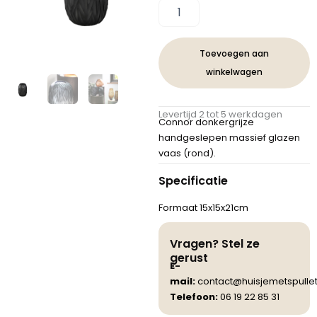
was:
is:
PTMD
Connor
€ 61,00.
€ 42,50.
Donkergrijs
Handgeslepen
Toevoegen aan
Massief
winkelwagen
Glazen
Vaas
Rond
Levertijd 2 tot 5 werkdagen
S
Connor donkergrijze
aantal
handgeslepen massief glazen
vaas (rond).
Specificatie
Formaat 15x15x21cm
Vragen? Stel ze
gerust
E-
mail:
contact@huisjemetspullet
Telefoon:
06 19 22 85 31