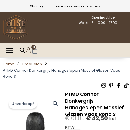
Ga
Sfeer begint met de mooiste woonaccessoires
naar
de
Openingstijden:
Wo t/m Za 10:00 – 17:00
inhoud
0
Winkelwagen
Home
Producten
PTMD Connor Donkergrijs Handgeslepen Massief Glazen Vaas
Rond S
Instagra
Pintere
Fac
T
p
f
PTMD Connor
Donkergrijs
Uitverkoop!
Handgeslepen Massief
Glazen Vaas Rond S
Oorspronkelijke
Huidige
€
61,00
€
42,50
Incl.
prijs
prijs
BTW