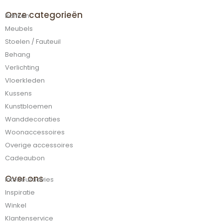
Onze categorieën
Banken
Meubels
Stoelen / Fauteuil
Behang
Verlichting
Vloerkleden
Kussens
Kunstbloemen
Wanddecoraties
Woonaccessoires
Overige accessoires
Cadeaubon
Over ons
Interieuradvies
Inspiratie
Winkel
Klantenservice