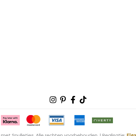
Instagram
Pinterest-
Facebook-
Tiktok
p
f
 met Spulletjes. Alle rechten voorbehouden. | Realisatie:
Fle