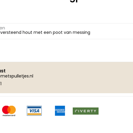
gen
ijk versteend hout met een poot van messing
ust
metspulletjes.nl
1