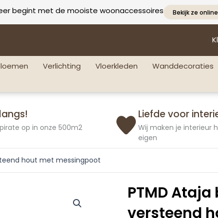
eer begint met de mooiste woonaccessoires
Bekijk ze online
K
bloemen
Verlichting
Vloerkleden
Wanddecoraties
langs!
Liefde voor interi
pirate op in onze 500m2
Wij maken je interieur
eigen
ersteend hout met messingpoot
PTMD Ataja b
versteend 