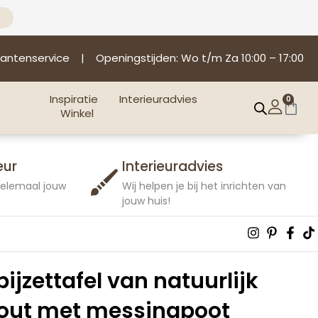
lantenservice
| Openingstijden: Wo t/m Za 10:00 – 17:00
Inspiratie
Interieuradvies
0
Win
Winkel
eur
Interieuradvies
 helemaal jouw
Wij helpen je bij het inrichten van
jouw huis!
Instagra
Pintere
Fac
T
p
f
ijzettafel van natuurlijk
hout met messingpoot