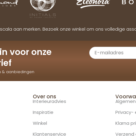
scala aan merken. Bezoek onze winkel om ons volledige ass
e in voor onze
ief
n & aanbiedingen
Over ons
Voorwa
Interieuradvies
Algemen
Inspiratie
Privacy-
Winkel
Klarna pr
Klantenservice
Verzend 