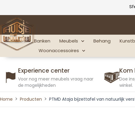
Ga
Sf
naar
de
inhoud
Banken
Meubels
Behang
Kunst
Woonaccessoires
Experience center
Kom 
Voor nog meer meubels vraag naar
Doe ins
de mogelijkheden
winkel.
Home
Producten
PTMD Ataja bijzettafel van natuurlijk v