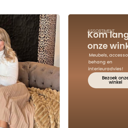
ASSORTIMENT
Kom lang
onze wink
Meubels, accessoi
behang en
interieuradvies!
Bezoek onz
winkel