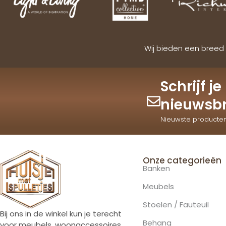
Wij bieden een breed 
Schrijf j
nieuwsbr
Nieuwste producte
Onze categorieën
Banken
Meubels
Stoelen / Fauteuil
Bij ons in de winkel kun je terecht
Behang
voor meubels, woonaccessoires,