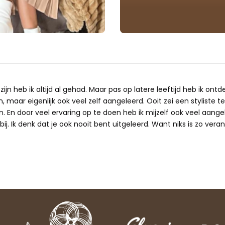
ijn heb ik altijd al gehad. Maar pas op latere leeftijd heb ik ontd
 maar eigenlijk ook veel zelf aangeleerd. Ooit zei een styliste te
n. En door veel ervaring op te doen heb ik mijzelf ook veel aangele
ij. Ik denk dat je ook nooit bent uitgeleerd. Want niks is zo verand