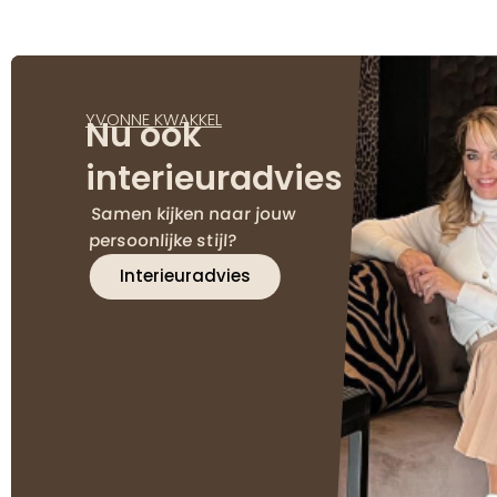
YVONNE KWAKKEL
Nu ook
interieuradvies
Samen kijken naar jouw
persoonlijke stijl?
Interieuradvies