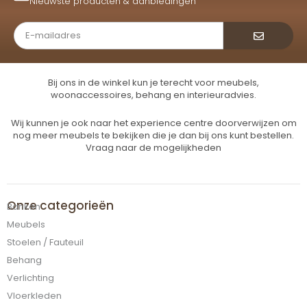
Nieuwste producten & aanbiedingen
Verzende
Bij ons in de winkel kun je terecht voor meubels,
woonaccessoires, behang en interieuradvies.
Wij kunnen je ook naar het experience centre doorverwijzen om
nog meer meubels te bekijken die je dan bij ons kunt bestellen.
Vraag naar de mogelijkheden
Onze categorieën
Banken
Meubels
Stoelen / Fauteuil
Behang
Verlichting
Vloerkleden