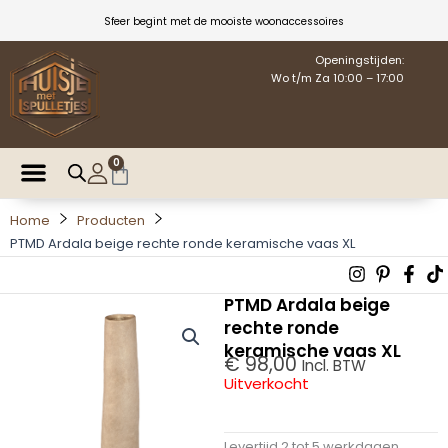
Ga
Sfeer begint met de mooiste woonaccessoires
naar
de
Openingstijden:
Wo t/m Za 10:00 – 17:00
inhoud
0
Winkelwagen
Home
Producten
PTMD Ardala beige rechte ronde keramische vaas XL
Instagra
Pintere
Fac
T
p
f
PTMD Ardala beige
rechte ronde
keramische vaas XL
€
98,00
Incl. BTW
Uitverkocht
Levertijd 2 tot 5 werkdagen