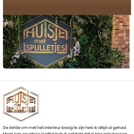
De liefde om met het interieur bezig te zijn heb ik altijd al gehad.
Maar pas op latere leeftijd heb ik ontdekt dat ik hier mijn beroep