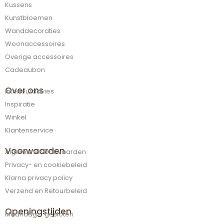
Kussens
Kunstbloemen
Wanddecoraties
Woonaccessoires
Overige accessoires
Cadeaubon
Over ons
Interieuradvies
Inspiratie
Winkel
Klantenservice
Voorwaarden
Algemene voorwaarden
Privacy- en cookiebeleid
Klarna privacy policy
Verzend en Retourbeleid
Openingstijden
Maandag gesloten