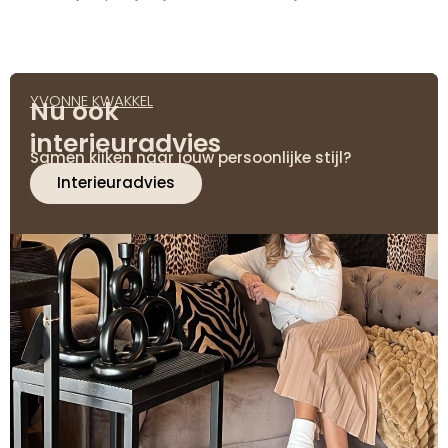
YVONNE KWAKKEL
Nu ook
interieuradvies
Samen kijken naar jouw persoonlijke stijl?
Interieuradvies