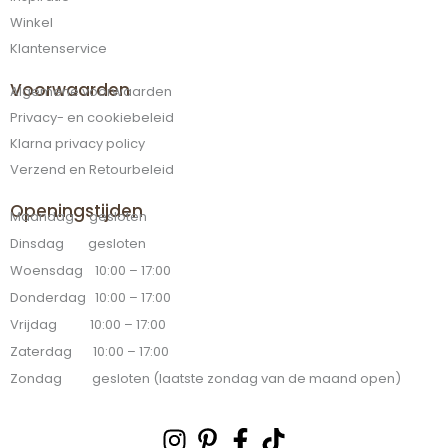
Winkel
Klantenservice
Voorwaarden
Algemene voorwaarden
Privacy- en cookiebeleid
Klarna privacy policy
Verzend en Retourbeleid
Openingstijden
Maandag gesloten
Dinsdag gesloten
Woensdag 10:00 – 17:00
Donderdag 10:00 – 17:00
Vrijdag 10:00 – 17:00
Zaterdag 10:00 – 17:00
Zondag gesloten (laatste zondag van de maand open)
Instagram
Pinterest-
Facebook-
Tiktok