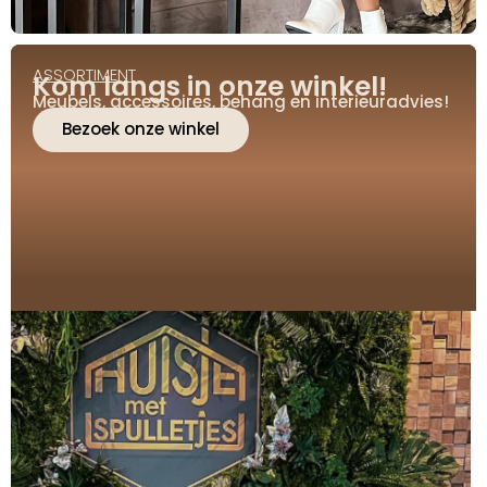
ASSORTIMENT
Kom langs in onze winkel!
Meubels, accessoires, behang en interieuradvies!
Bezoek onze winkel