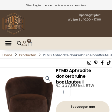
Ga
Sfeer begint met de mooiste woonaccessoires
naar
de
Openingstijden:
Wo t/m Za 10:00 – 17:00
inhoud
0
Winkelwagen
Home
Producten
PTMD Aphrodite donkerbruine bontfauteuil
Instagra
Pintere
Fac
T
p
f
PTMD Aphrodite
donkerbruine
bontfauteuil
€
557,00
Incl. BTW
PTMD
Aphrodite
donkerbruine
bontfauteuil
Toevoegen aan
aantal