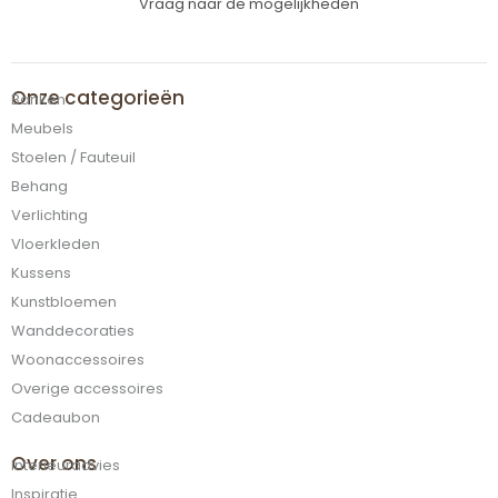
Vraag naar de mogelijkheden
Onze categorieën
Banken
Meubels
Stoelen / Fauteuil
Behang
Verlichting
Vloerkleden
Kussens
Kunstbloemen
Wanddecoraties
Woonaccessoires
Overige accessoires
Cadeaubon
Over ons
Interieuradvies
Inspiratie