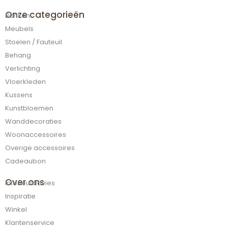
Onze categorieën
Banken
Meubels
Stoelen / Fauteuil
Behang
Verlichting
Vloerkleden
Kussens
Kunstbloemen
Wanddecoraties
Woonaccessoires
Overige accessoires
Cadeaubon
Over ons
Interieuradvies
Inspiratie
Winkel
Klantenservice