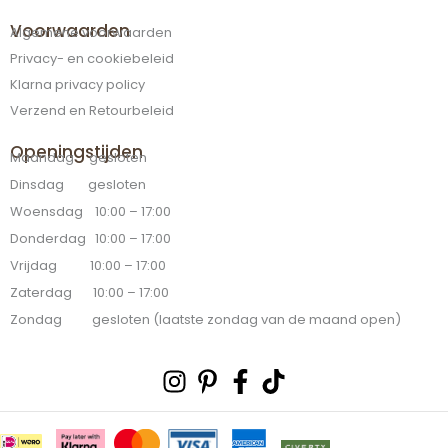
Voorwaarden
Algemene voorwaarden
Privacy- en cookiebeleid
Klarna privacy policy
Verzend en Retourbeleid
Openingstijden
Maandag gesloten
Dinsdag gesloten
Woensdag 10:00 – 17:00
Donderdag 10:00 – 17:00
Vrijdag 10:00 – 17:00
Zaterdag 10:00 – 17:00
Zondag gesloten (laatste zondag van de maand open)
Instagram
Pinterest-
Facebook-
Tiktok
p
f