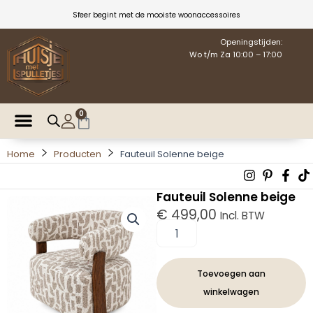
Ga
Sfeer begint met de mooiste woonaccessoires
naar
de
Openingstijden:
Wo t/m Za 10:00 – 17:00
inhoud
0
Winkelwagen
Home
Producten
Fauteuil Solenne beige
Instagra
Pintere
Fac
T
p
f
Fauteuil Solenne beige
€
499,00
Incl. BTW
Fauteuil
Solenne
beige
aantal
Toevoegen aan
winkelwagen