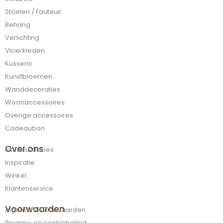
Stoelen / Fauteuil
Behang
Verlichting
Vloerkleden
Kussens
Kunstbloemen
Wanddecoraties
Woonaccessoires
Overige accessoires
Cadeaubon
Over ons
Interieuradvies
Inspiratie
Winkel
Klantenservice
Voorwaarden
Algemene voorwaarden
Privacy- en cookiebeleid