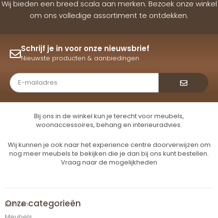
Wij bieden een breed scala aan merken. Bezoek onze winkel
om ons volledige assortiment te ontdekken.
Schrijf je in voor onze nieuwsbrief
Nieuwste producten & aanbiedingen
Verzende
Bij ons in de winkel kun je terecht voor meubels,
woonaccessoires, behang en interieuradvies.
Wij kunnen je ook naar het experience centre doorverwijzen om
nog meer meubels te bekijken die je dan bij ons kunt bestellen.
Vraag naar de mogelijkheden
Onze categorieën
Banken
Meubels