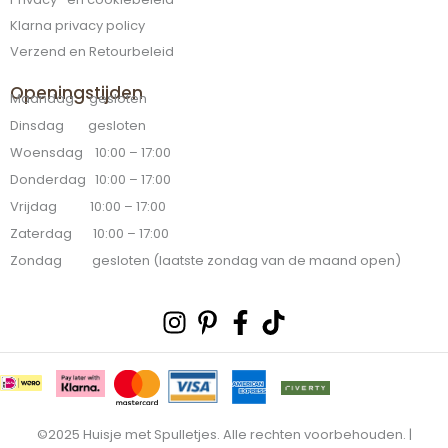
Klarna privacy policy
Verzend en Retourbeleid
Openingstijden
Maandag gesloten
Dinsdag gesloten
Woensdag 10:00 – 17:00
Donderdag 10:00 – 17:00
Vrijdag 10:00 – 17:00
Zaterdag 10:00 – 17:00
Zondag gesloten (laatste zondag van de maand open)
Instagram
Pinterest-
Facebook-
Tiktok
p
f
©2025 Huisje met Spulletjes. Alle rechten voorbehouden. |