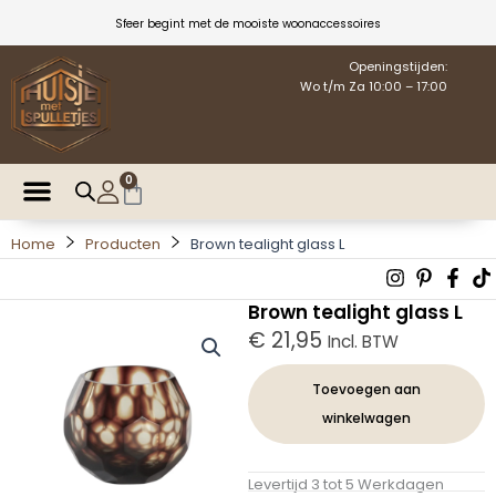
Ga
Sfeer begint met de mooiste woonaccessoires
naar
de
Openingstijden:
Wo t/m Za 10:00 – 17:00
inhoud
0
Winkelwagen
Home
Producten
Brown tealight glass L
Instagra
Pintere
Fac
T
p
f
Brown tealight glass L
€
21,95
Incl. BTW
Brown
tealight
Toevoegen aan
glass
winkelwagen
L
aantal
Levertijd 3 tot 5 Werkdagen