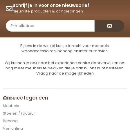
Schrijf je in voor onze nieuwsbrief
Nieuwste producten & aanbiedingen
Verzende
Bij ons in de winkel kun je terecht voor meubels,
woonaccessoires, behang en interieuradvies.
Wij kunnen je ook naar het experience centre doorverwijzen om
nog meer meubels te bekijken die je dan bij ons kunt bestellen.
Vraag naar de mogelijkheden
Onze categorieën
Banken
Meubels
Stoelen / Fauteuil
Behang
Verlichting