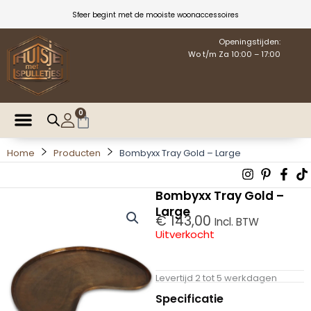
Ga
Sfeer begint met de mooiste woonaccessoires
naar
de
Openingstijden:
Wo t/m Za 10:00 – 17:00
inhoud
0
Winkelwagen
Home
Producten
Bombyxx Tray Gold – Large
Instagra
Pintere
Fac
T
p
f
Bombyxx Tray Gold –
Large
€
143,00
Incl. BTW
Uitverkocht
Levertijd 2 tot 5 werkdagen
Specificatie