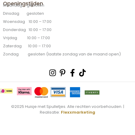
Openingstijden
Maandag gesloten
Dinsdag gesloten
Woensdag 10:00 – 17:00
Donderdag 10:00 – 17:00
Vrijdag 10:00 – 17:00
Zaterdag 10:00 – 17:00
Zondag gesloten (laatste zondag van de maand open)
Instagram
Pinterest-
Facebook-
Tiktok
p
f
©2025 Huisje met Spulletjes. Alle rechten voorbehouden. |
Realisatie:
Flexxmarketing