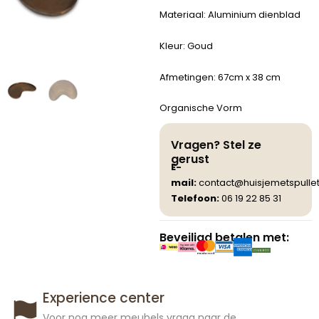
Materiaal: Aluminium dienblad
Kleur: Goud
Afmetingen: 67cm x 38 cm
Organische Vorm
Vragen? Stel ze
gerust
E-
mail:
contact@huisjemetspullet
Telefoon:
06 19 22 85 31
Beveiligd betalen met:
Experience center
Voor nog meer meubels vraag naar de