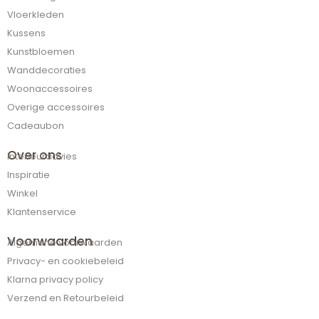
Vloerkleden
Kussens
Kunstbloemen
Wanddecoraties
Woonaccessoires
Overige accessoires
Cadeaubon
Over ons
Interieuradvies
Inspiratie
Winkel
Klantenservice
Voorwaarden
Algemene voorwaarden
Privacy- en cookiebeleid
Klarna privacy policy
Verzend en Retourbeleid