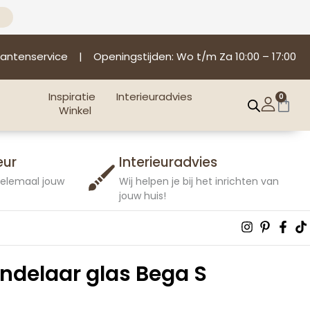
lantenservice
| Openingstijden: Wo t/m Za 10:00 – 17:00
Inspiratie
Interieuradvies
0
Win
Winkel
eur
Interieuradvies
 helemaal jouw
Wij helpen je bij het inrichten van
jouw huis!
Instagra
Pintere
Fac
T
p
f
delaar glas Bega S