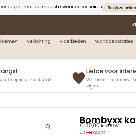
eer begint met de mooiste woonaccessoires
Bekijk ze online
K
bloemen
Verlichting
Vloerkleden
Wanddecoraties
langs!
Liefde voor interi
pirate op in onze 500m2
Wij maken je interieur
eigen
Bombyxx kan
€
30,00
Incl. BTW
Uitverkocht