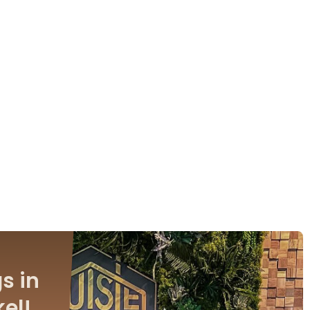
s in
el!