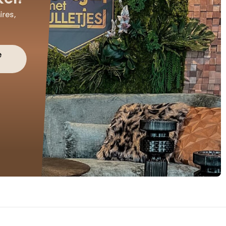
res,
e