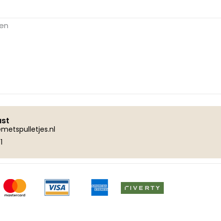
gen
ust
metspulletjes.nl
1