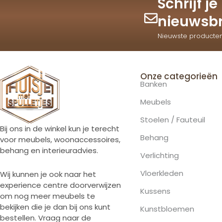
Schrijf j
nieuwsbr
Nieuwste producte
Onze categorieën
Banken
Meubels
Stoelen / Fauteuil
Bij ons in de winkel kun je terecht
Behang
voor meubels, woonaccessoires,
behang en interieuradvies.
Verlichting
Vloerkleden
Wij kunnen je ook naar het
experience centre doorverwijzen
Kussens
om nog meer meubels te
bekijken die je dan bij ons kunt
Kunstbloemen
bestellen. Vraag naar de