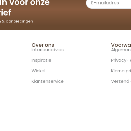
e in voor onze
ief
n & aanbiedingen
Over ons
Voorwa
Interieuradvies
Algemen
Inspiratie
Privacy-
Winkel
Klarna pr
Klantenservice
Verzend 