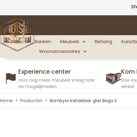
Ga
Sf
naar
de
inhoud
Banken
Meubels
Behang
Kunst
Woonaccessoires
Experience center
Kom 
Voor nog meer meubels vraag naar
Doe ins
de mogelijkheden
winkel.
Home
Producten
Bombyxx kandelaar glas Bega S