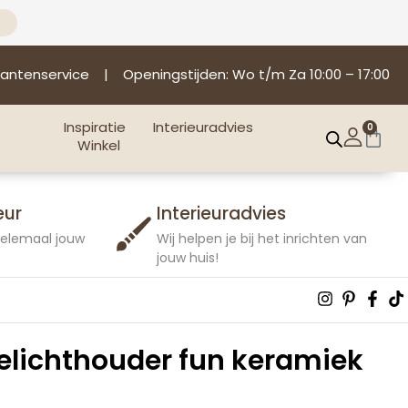
lantenservice
| Openingstijden: Wo t/m Za 10:00 – 17:00
Inspiratie
Interieuradvies
0
Win
Winkel
eur
Interieuradvies
 helemaal jouw
Wij helpen je bij het inrichten van
jouw huis!
Instagra
Pintere
Fac
T
p
f
elichthouder fun keramiek