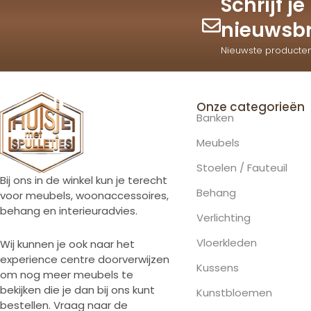
Schrijf j
nieuwsbr
Nieuwste producte
Onze categorieën
Banken
Meubels
Stoelen / Fauteuil
Bij ons in de winkel kun je terecht
Behang
voor meubels, woonaccessoires,
behang en interieuradvies.
Verlichting
Vloerkleden
Wij kunnen je ook naar het
experience centre doorverwijzen
Kussens
om nog meer meubels te
bekijken die je dan bij ons kunt
Kunstbloemen
bestellen. Vraag naar de