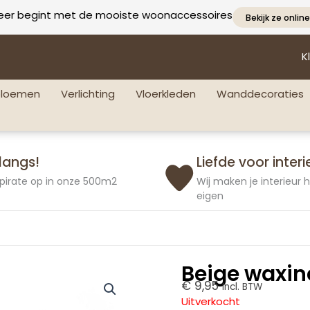
eer begint met de mooiste woonaccessoires
Bekijk ze online
K
bloemen
Verlichting
Vloerkleden
Wanddecoraties
langs!
Liefde voor interi
pirate op in onze 500m2
Wij maken je interieur
eigen
Beige waxin
€
9,95
Incl. BTW
Uitverkocht