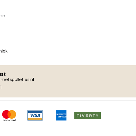
gen
miek
ust
metspulletjes.nl
1