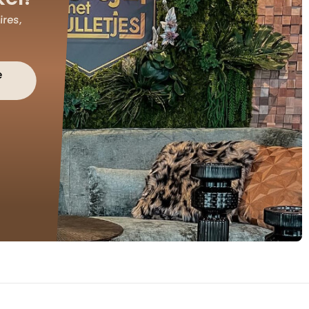
res,
e