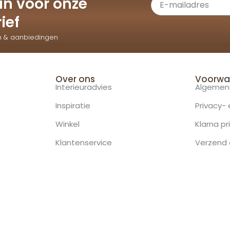
e in voor onze
ief
n & aanbiedingen
Over ons
Voorwa
Interieuradvies
Algemen
Inspiratie
Privacy-
Winkel
Klarna pr
Klantenservice
Verzend 