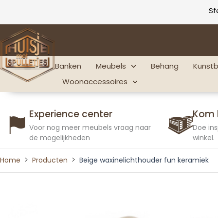
Ga
Sf
naar
de
inhoud
Banken
Meubels
Behang
Kunst
Woonaccessoires
Experience center
Kom 
Voor nog meer meubels vraag naar
Doe ins
de mogelijkheden
winkel.
Home
Producten
Beige waxinelichthouder fun keramiek