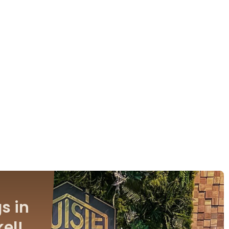
s in
el!