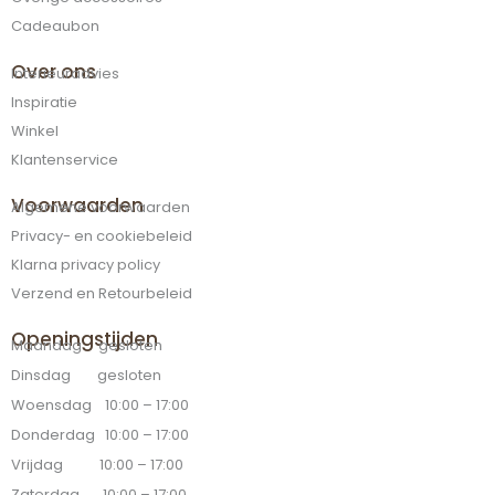
Cadeaubon
Over ons
Interieuradvies
Inspiratie
Winkel
Klantenservice
Voorwaarden
Algemene voorwaarden
Privacy- en cookiebeleid
Klarna privacy policy
Verzend en Retourbeleid
Openingstijden
Maandag gesloten
Dinsdag gesloten
Woensdag 10:00 – 17:00
Donderdag 10:00 – 17:00
Vrijdag 10:00 – 17:00
Zaterdag 10:00 – 17:00