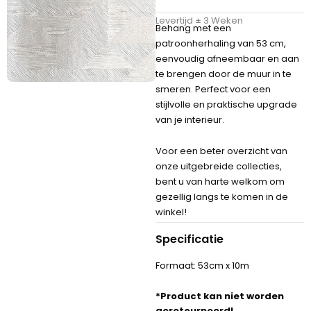
Levertijd ± 3 Weken
Behang met een
patroonherhaling van 53 cm,
eenvoudig afneembaar en aan
te brengen door de muur in te
smeren. Perfect voor een
stijlvolle en praktische upgrade
van je interieur.
Voor een beter overzicht van
onze uitgebreide collecties,
bent u van harte welkom om
gezellig langs te komen in de
winkel!
Specificatie
Formaat: 53cm x 10m
*Product kan niet worden
geretourneerd!