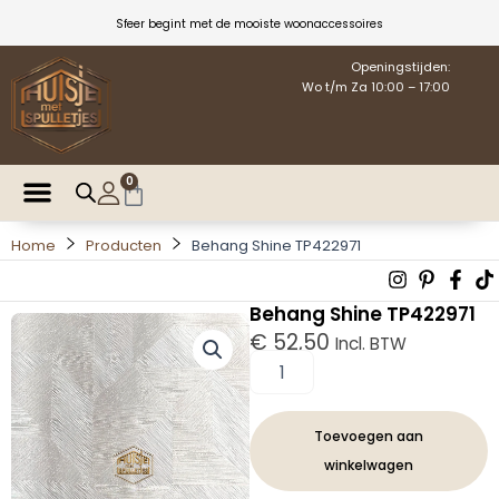
Ga
Sfeer begint met de mooiste woonaccessoires
naar
de
Openingstijden:
Wo t/m Za 10:00 – 17:00
inhoud
0
Winkelwagen
Home
Producten
Behang Shine TP422971
Instagra
Pintere
Fac
T
p
f
Behang Shine TP422971
€
52,50
Incl. BTW
Behang
Shine
TP422971
aantal
Toevoegen aan
winkelwagen