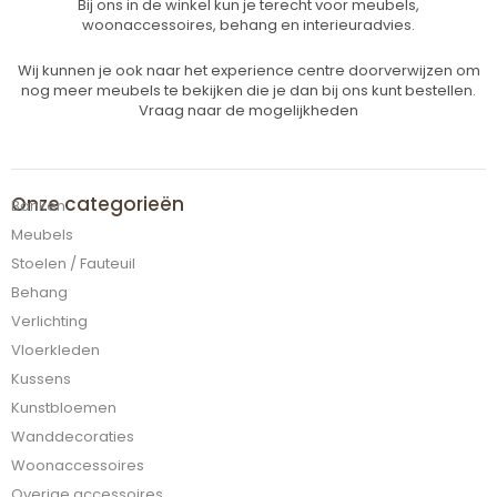
Bij ons in de winkel kun je terecht voor meubels,
woonaccessoires, behang en interieuradvies.
Wij kunnen je ook naar het experience centre doorverwijzen om
nog meer meubels te bekijken die je dan bij ons kunt bestellen.
Vraag naar de mogelijkheden
Onze categorieën
Banken
Meubels
Stoelen / Fauteuil
Behang
Verlichting
Vloerkleden
Kussens
Kunstbloemen
Wanddecoraties
Woonaccessoires
Overige accessoires