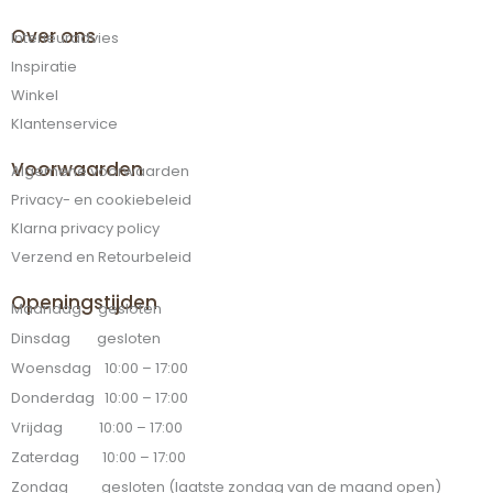
Over ons
Interieuradvies
Inspiratie
Winkel
Klantenservice
Voorwaarden
Algemene voorwaarden
Privacy- en cookiebeleid
Klarna privacy policy
Verzend en Retourbeleid
Openingstijden
Maandag gesloten
Dinsdag gesloten
Woensdag 10:00 – 17:00
Donderdag 10:00 – 17:00
Vrijdag 10:00 – 17:00
Zaterdag 10:00 – 17:00
Zondag gesloten (laatste zondag van de maand open)