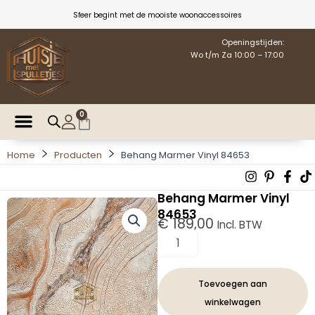
Ga
Sfeer begint met de mooiste woonaccessoires
naar
de
Openingstijden:
Wo t/m Za 10:00 – 17:00
inhoud
0
Winkelwagen
Home
Producten
Behang Marmer Vinyl 84653
Instagra
Pintere
Fac
T
p
f
Behang Marmer Vinyl
84653
€
189,00
Incl. BTW
Behang
Marmer
Vinyl
84653
Toevoegen aan
aantal
winkelwagen