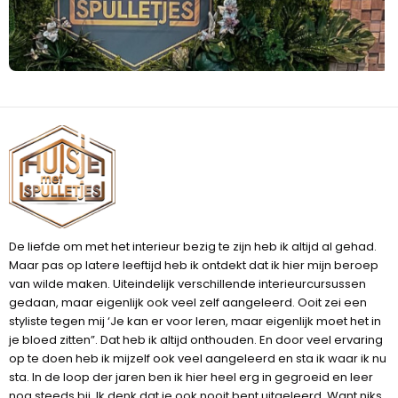
De liefde om met het interieur bezig te zijn heb ik altijd al gehad.
Maar pas op latere leeftijd heb ik ontdekt dat ik hier mijn beroep
van wilde maken. Uiteindelijk verschillende interieurcursussen
gedaan, maar eigenlijk ook veel zelf aangeleerd. Ooit zei een
styliste tegen mij ‘Je kan er voor leren, maar eigenlijk moet het in
je bloed zitten”. Dat heb ik altijd onthouden. En door veel ervaring
op te doen heb ik mijzelf ook veel aangeleerd en sta ik waar ik nu
sta. In de loop der jaren ben ik hier heel erg in gegroeid en leer
nog steeds bij. Ik denk dat je ook nooit bent uitgeleerd. Want niks