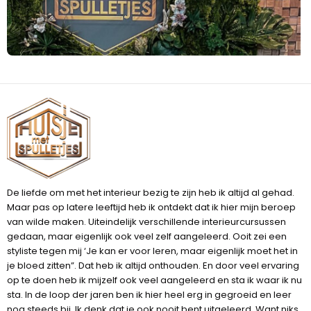
De liefde om met het interieur bezig te zijn heb ik altijd al gehad.
Maar pas op latere leeftijd heb ik ontdekt dat ik hier mijn beroep
van wilde maken. Uiteindelijk verschillende interieurcursussen
gedaan, maar eigenlijk ook veel zelf aangeleerd. Ooit zei een
styliste tegen mij ‘Je kan er voor leren, maar eigenlijk moet het in
je bloed zitten”. Dat heb ik altijd onthouden. En door veel ervaring
op te doen heb ik mijzelf ook veel aangeleerd en sta ik waar ik nu
sta. In de loop der jaren ben ik hier heel erg in gegroeid en leer
nog steeds bij. Ik denk dat je ook nooit bent uitgeleerd. Want niks