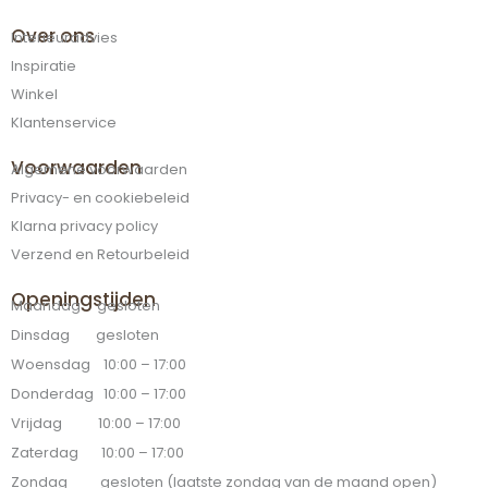
Over ons
Interieuradvies
Inspiratie
Winkel
Klantenservice
Voorwaarden
Algemene voorwaarden
Privacy- en cookiebeleid
Klarna privacy policy
Verzend en Retourbeleid
Openingstijden
Maandag gesloten
Dinsdag gesloten
Woensdag 10:00 – 17:00
Donderdag 10:00 – 17:00
Vrijdag 10:00 – 17:00
Zaterdag 10:00 – 17:00
Zondag gesloten (laatste zondag van de maand open)