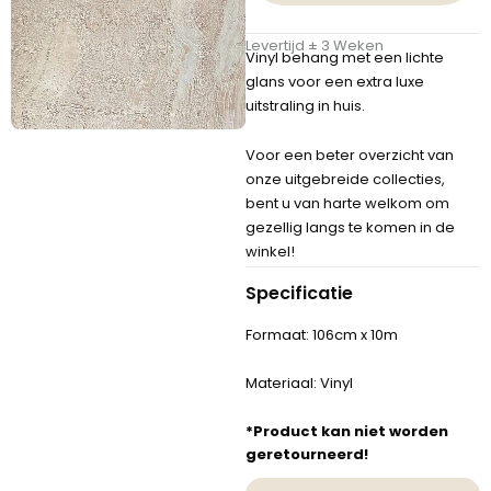
Levertijd ± 3 Weken
Vinyl behang met een lichte
glans voor een extra luxe
uitstraling in huis.
Voor een beter overzicht van
onze uitgebreide collecties,
bent u van harte welkom om
gezellig langs te komen in de
winkel!
Specificatie
Formaat: 106cm x 10m
Materiaal: Vinyl
*Product kan niet worden
geretourneerd!