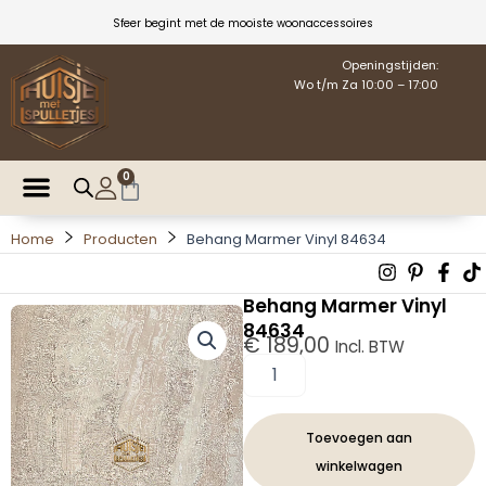
Ga
Sfeer begint met de mooiste woonaccessoires
naar
de
Openingstijden:
Wo t/m Za 10:00 – 17:00
inhoud
0
Winkelwagen
Home
Producten
Behang Marmer Vinyl 84634
Instagra
Pintere
Fac
T
p
f
Behang Marmer Vinyl
84634
€
189,00
Incl. BTW
Behang
Marmer
Vinyl
84634
Toevoegen aan
aantal
winkelwagen