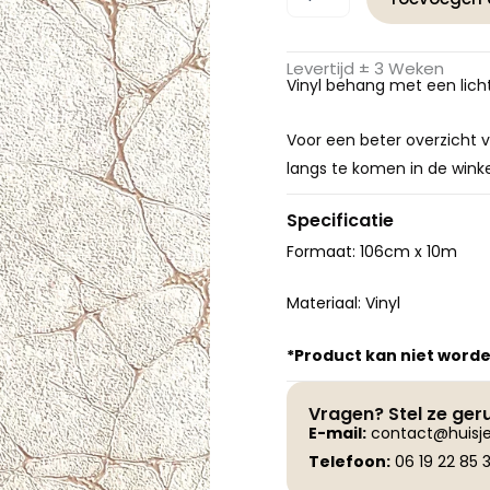
Marmer
Vinyl
73110
Levertijd ± 3 Weken
aantal
Vinyl behang met een lichte
Voor een beter overzicht v
langs te komen in de winke
Specificatie
Formaat: 106cm x 10m
Materiaal: Vinyl
*Product kan niet word
Vragen? Stel ze ger
E-
mail:
contact@huisje
Telefoon:
06 19 22 85 3