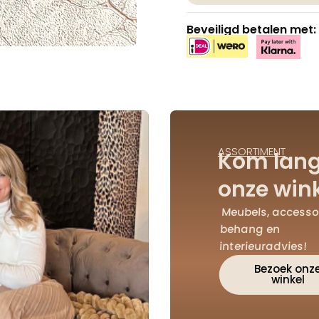
Beveiligd betalen met:
ASSORTIMENT
Kom lang
onze wink
Meubels, accessoi
behang en
interieuradvies!
Bezoek onz
winkel