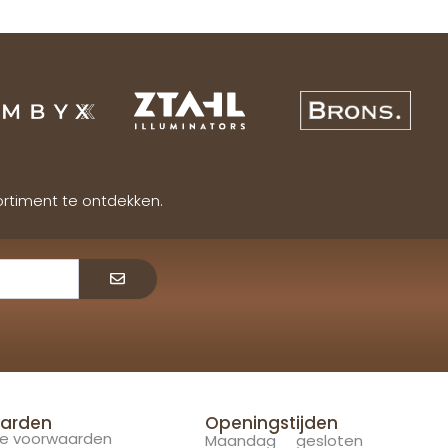
ortiment te ontdekken.
Verzenden
arden
Openingstijden
e voorwaarden
Maandag gesloten