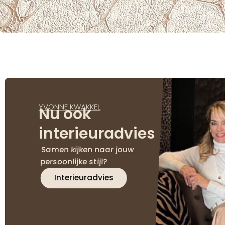
YVONNE KWAKKEL
Nu ook
interieuradvies
Samen kijken naar jouw
persoonlijke stijl?
Interieuradvies