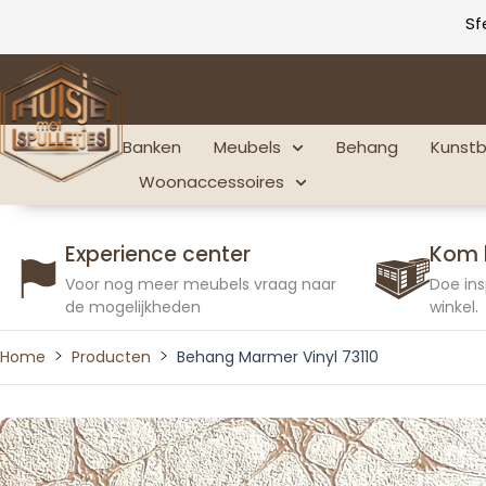
Ga
Sf
naar
de
inhoud
Banken
Meubels
Behang
Kunst
Woonaccessoires
Experience center
Kom 
Voor nog meer meubels vraag naar
Doe ins
de mogelijkheden
winkel.
Home
Producten
Behang Marmer Vinyl 73110