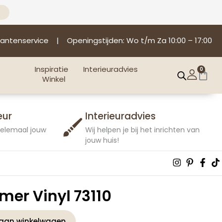
lantenservice
| Openingstijden: Wo t/m Za 10:00 – 17:00
Inspiratie
Interieuradvies
0
Win
Winkel
eur
Interieuradvies
 helemaal jouw
Wij helpen je bij het inrichten van
jouw huis!
Instagra
Pintere
Fac
T
p
f
er Vinyl 73110
aan winkelwagen