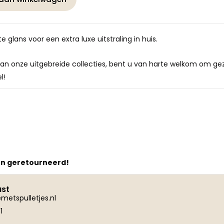
 glans voor een extra luxe uitstraling in huis.
an onze uitgebreide collecties, bent u van harte welkom om gez
l!
en geretourneerd!
ust
metspulletjes.nl
1