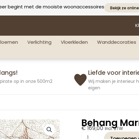
eer begint met de mooiste woonaccessoires
Bekijk ze online
K
bloemen
Verlichting
Vloerkleden
Wanddecoraties
langs!
Liefde voor interi
pirate op in onze 500m2
Wij maken je interieur
eigen
Behang Marm
€
169,00
Incl. BTW
Behang
Toevoegen 