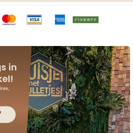
s in
el!
res,
e