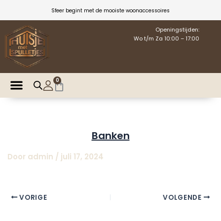
Ga
Sfeer begint met de mooiste woonaccessoires
naar
de
Openingstijden:
Wo t/m Za 10:00 – 17:00
inhoud
0
Winkelwagen
Banken
Door
admin
/
juli 17, 2024
VORIGE
VOLGENDE