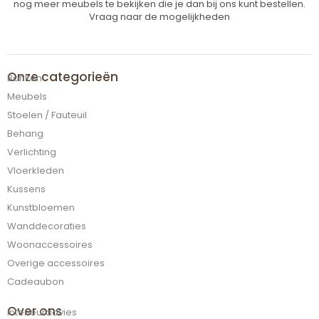
nog meer meubels te bekijken die je dan bij ons kunt bestellen.
Vraag naar de mogelijkheden
Onze categorieën
Banken
Meubels
Stoelen / Fauteuil
Behang
Verlichting
Vloerkleden
Kussens
Kunstbloemen
Wanddecoraties
Woonaccessoires
Overige accessoires
Cadeaubon
Over ons
Interieuradvies